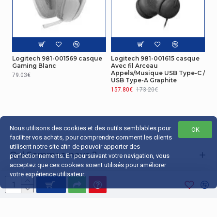
Étui de
Oui
transport
Design
Type de
Logitech 981-001569 casque
Logitech 981-001615 casque
Binaural
casque
Gaming Blanc
Avec fil Arceau
Appels/Musique USB Type-C /
79.03€
USB Type-A Graphite
157.80€
173.20€
Nous utilisons des cookies et des outils semblables pour
OK
faciliter vos achats, pour comprendre comment les clients
utilisent notre site afin de pouvoir apporter des
Qui Sommes-nous ?
perfectionnements. En poursuivant votre navigation, vous
acceptez que ces cookies soient utilisés pour améliorer
Liens Utiles
votre expérience utilisateur.