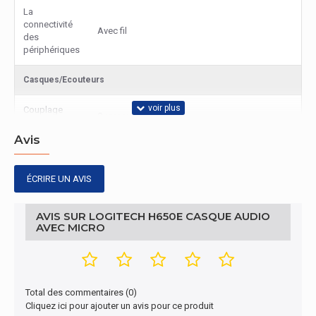
La
connectivité
Avec fil
des
périphériques
Casques/Ecouteurs
Couplage
Supraaural
auriculaire
Avis
Style de
casque
Bandeau
portable
ÉCRIRE UN AVIS
Fréquence
AVIS SUR LOGITECH H650E CASQUE AUDIO
des
50 - 10000 Hz
AVEC MICRO
écouteurs
Sensibilité du
90 dB
casque
Total des commentaires (0)
Cliquez ici pour ajouter un avis pour ce produit
Microphone