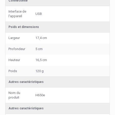
Connectivité
Interface de
USB
l'appareil
Poids et dimensions
Largeur
17,4 cm
Profondeur
5 cm
Hauteur
16,5 cm
Poids
120 g
Autres caractéristiques
Nom du
H650e
produit
Autres caractéristiques