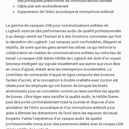
des principales plateformes de communications unifiées.
Câble plat anti-enchevêtrement
Suppression de l'écho acoustique et microphone antibruit
La gamme de casques USB pour communications unifiées de
Logitech associe des performances audio de qualité professionnelle
à un design centré sur l'humain et à des fonctions conviviales qui font
la réputation de Logitech. Les casques sont confortables, élégants et
intuitifs, de sorte que les gens aiment les utiliser, ce qui renforce la
collaboration en matière de communications unifiées sur votre lieu de
travail. Le casque USB stéréo H650e de Logitech est doté d'un voyant
lumineux intelligent qui signale visuellement aux autres que vous êtes
en cours d'appel, évitant ainsi les interruptions accidentelles. Le
contrôleur de commande d'appel en ligne comporte des boutons
faciles d'accès, et la conception à double oreillette avec cordon est
idéale pour les employés qui ont besoin de bloquer les bruits
environnants pour se concentrer comme un laser pendant les appels
de bureau. Ultra-léger sans sacrifier la qualité audio, le H650e Stereo
peut être porté confortablement toute la journée et dispose d'une
annulation de l'écho acoustique et d'un microphone antibruit pour
aider à éliminer les distractions de fond dans les espaces de travail
bruyants. Faites l'expérience d'un casque audio de qualité
professionnelle conçu pour des personnes réelles avec le casque USB