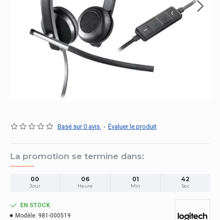
Basé sur 0 avis.
-
Évaluer le produit
La promotion se termine dans:
00
06
01
42
Jour
Heure
Min
Sec
EN STOCK
Modèle:
981-000519