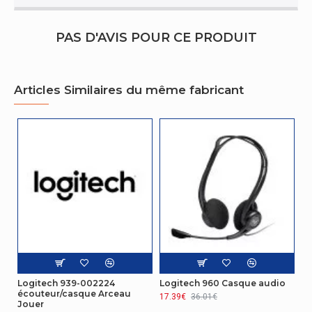
Sensibilité du
-45 dB
microphone
PAS D'AVIS POUR CE PRODUIT
Désactivation
du
Oui
Articles Similaires du même fabricant
microphone
Autres caractéristiques
Guide de
démarrage
Oui
rapide
Autres caractéristiques
Fréquence du
100 - 10000 Hz
microphone
Performance
Logitech 939-002224
Logitech 960 Casque audio
écouteur/casque Arceau
17.39€
36.01€
Prise en
Jouer