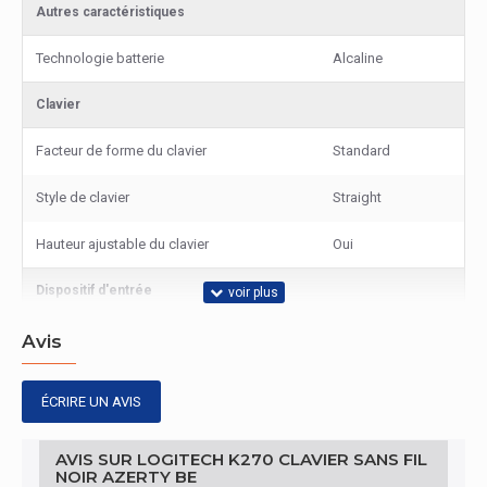
Autres caractéristiques
Technologie batterie
Alcaline
Clavier
Facteur de forme du clavier
Standard
Style de clavier
Straight
Hauteur ajustable du clavier
Oui
Dispositif d'entrée
Utilisation recommandée
Maison
Avis
Emballage
ÉCRIRE UN AVIS
Guide d'utilisation
Oui
AVIS SUR LOGITECH K270 CLAVIER SANS FIL
NOIR AZERTY BE
Design