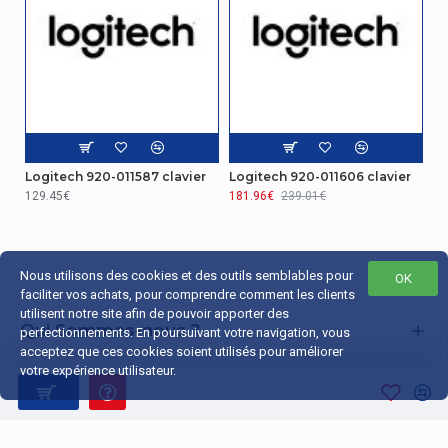
Souris
Souris incluse
Non
Contenu de l'emballage
Piles fournies
Oui
Logitech 920-011587 clavier
Logitech 920-011606 clavier
129.45€
181.96€
239.01€
Nous utilisons des cookies et des outils semblables pour
OK
faciliter vos achats, pour comprendre comment les clients
utilisent notre site afin de pouvoir apporter des
Qui Sommes-nous ?
perfectionnements. En poursuivant votre navigation, vous
acceptez que ces cookies soient utilisés pour améliorer
Liens Utiles
votre expérience utilisateur.