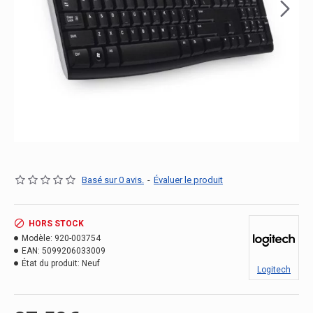
Basé sur 0 avis.
-
Évaluer le produit
HORS STOCK
Modèle:
920-003754
EAN:
5099206033009
État du produit:
Neuf
Logitech