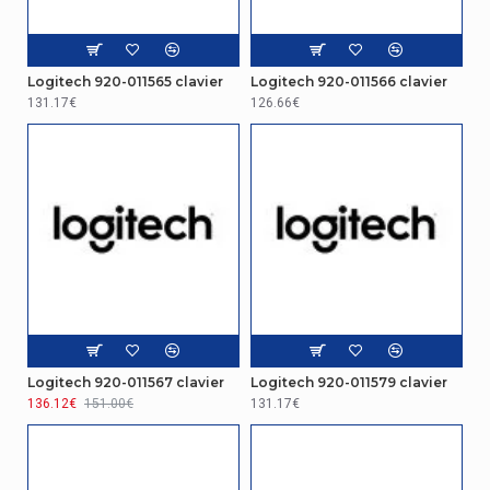
Réseau
Bande de fréquence
2.4
Logitech 920-011565 clavier
Logitech 920-011566 clavier
131.17€
126.66€
Performance
Plug and Play
Oui
Design
Interface de réception sans fil
USB
Récepteur unificateur
Oui
Clavier
Logitech 920-011567 clavier
Logitech 920-011579 clavier
Clavier résistant aux éclaboussures
Oui
136.12€
151.00€
131.17€
Clavier complet
Oui
Disposition des touches du clavier
AZERTY BE