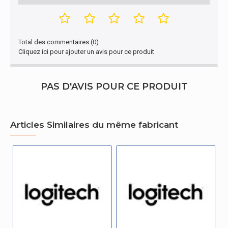
Voyants
Oui
Emballage
Total des commentaires (0)
Cliquez ici pour ajouter un avis pour ce produit
Récepteur inclus
Oui
Autres caractéristiques
PAS D'AVIS POUR CE PRODUIT
Type de batterie
AAA
Articles Similaires du même fabricant
Ergonomie
Portée du routeur sans fil
10 m
Fer ergonomique
Oui
Performance
Type de source d'alimentation
Pile