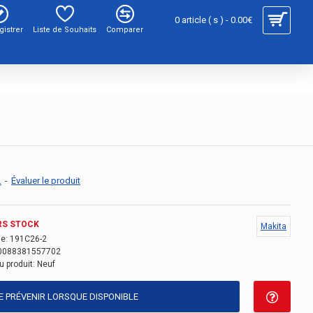
0 article ( s ) - 0.00€
gistrer
Liste de Souhaits
Comparer
.
-
Évaluer le produit
RS STOCK
Makita
e:
191C26-2
0088381557702
u produit:
Neuf
E PRÉVENIR LORSQUE DISPONIBLE