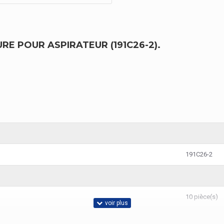
RE POUR ASPIRATEUR (191C26-2).
191C26-2
10 pièce(s)