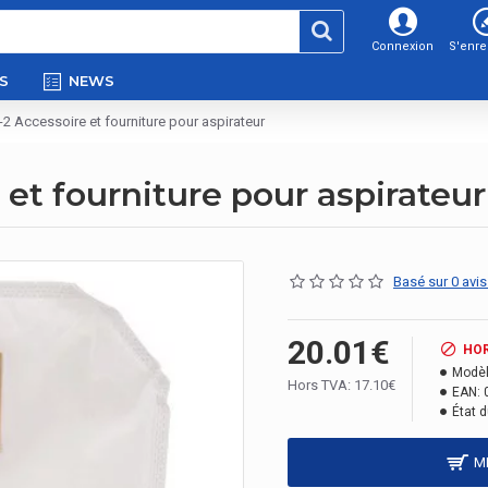
Connexion
S'enre
S
NEWS
2 Accessoire et fourniture pour aspirateur
et fourniture pour aspirateur
Basé sur 0 avis
20.01€
HO
Modèl
Hors TVA: 17.10€
EAN:
État d
M