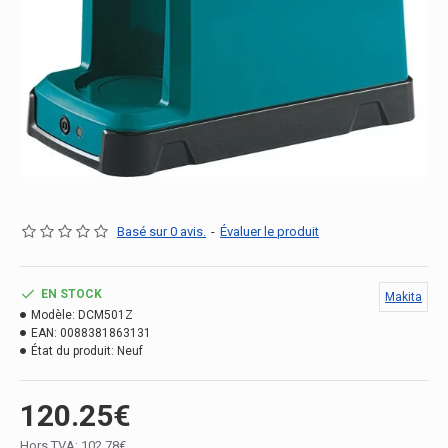
Basé sur 0 avis.
-
Évaluer le produit
EN STOCK
Makita
Modèle:
DCM501Z
EAN:
0088381863131
État du produit:
Neuf
120.25€
Hors TVA: 102.78€