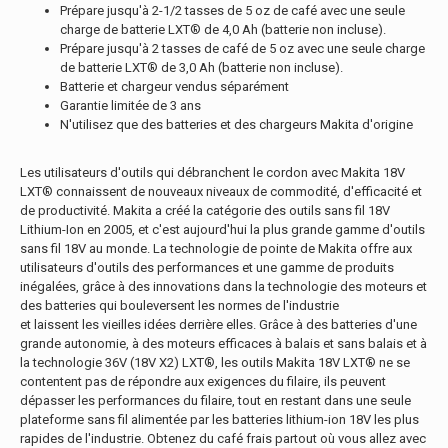
Prépare jusqu'à 2-1/2 tasses de 5 oz de café avec une seule
charge de batterie LXT® de 4,0 Ah (batterie non incluse).
Prépare jusqu'à 2 tasses de café de 5 oz avec une seule charge
de batterie LXT® de 3,0 Ah (batterie non incluse).
Batterie et chargeur vendus séparément
Garantie limitée de 3 ans
N'utilisez que des batteries et des chargeurs Makita d'origine
Les utilisateurs d'outils qui débranchent le cordon avec Makita 18V
LXT® connaissent de nouveaux niveaux de commodité, d'efficacité et
de productivité. Makita a créé la catégorie des outils sans fil 18V
Lithium-Ion en 2005, et c'est aujourd'hui la plus grande gamme d'outils
sans fil 18V au monde. La technologie de pointe de Makita offre aux
utilisateurs d'outils des performances et une gamme de produits
inégalées, grâce à des innovations dans la technologie des moteurs et
des batteries qui bouleversent les normes de l'industrie
et laissent les vieilles idées derrière elles. Grâce à des batteries d'une
grande autonomie, à des moteurs efficaces à balais et sans balais et à
la technologie 36V (18V X2) LXT®, les outils Makita 18V LXT® ne se
contentent pas de répondre aux exigences du filaire, ils peuvent
dépasser les performances du filaire, tout en restant dans une seule
plateforme sans fil alimentée par les batteries lithium-ion 18V les plus
rapides de l'industrie. Obtenez du café frais partout où vous allez avec