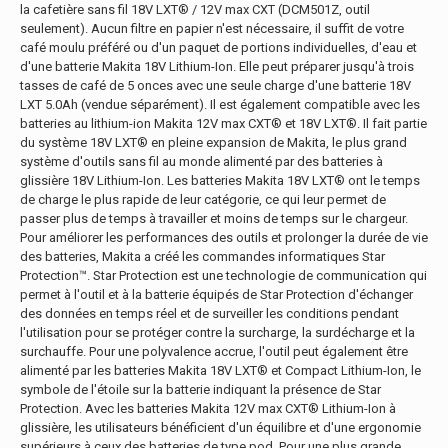
la cafetière sans fil 18V LXT® / 12V max CXT (DCM501Z, outil
seulement). Aucun filtre en papier n'est nécessaire, il suffit de votre
café moulu préféré ou d'un paquet de portions individuelles, d'eau et
d'une batterie Makita 18V Lithium-Ion. Elle peut préparer jusqu'à trois
tasses de café de 5 onces avec une seule charge d'une batterie 18V
LXT 5.0Ah (vendue séparément). Il est également compatible avec les
batteries au lithium-ion Makita 12V max CXT® et 18V LXT®. Il fait partie
du système 18V LXT® en pleine expansion de Makita, le plus grand
système d'outils sans fil au monde alimenté par des batteries à
glissière 18V Lithium-Ion. Les batteries Makita 18V LXT® ont le temps
de charge le plus rapide de leur catégorie, ce qui leur permet de
passer plus de temps à travailler et moins de temps sur le chargeur.
Pour améliorer les performances des outils et prolonger la durée de vie
des batteries, Makita a créé les commandes informatiques Star
Protection™. Star Protection est une technologie de communication qui
permet à l'outil et à la batterie équipés de Star Protection d'échanger
des données en temps réel et de surveiller les conditions pendant
l'utilisation pour se protéger contre la surcharge, la surdécharge et la
surchauffe. Pour une polyvalence accrue, l'outil peut également être
alimenté par les batteries Makita 18V LXT® et Compact Lithium-Ion, le
symbole de l'étoile sur la batterie indiquant la présence de Star
Protection. Avec les batteries Makita 12V max CXT® Lithium-Ion à
glissière, les utilisateurs bénéficient d'un équilibre et d'une ergonomie
supérieurs à ceux des batteries de type pod. Pour une plus grande