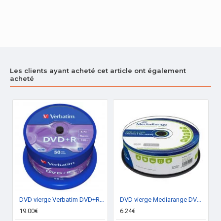
Les clients ayant acheté cet article ont également
acheté
DVD vierge Verbatim DVD+R 16x (boite de 50)
DVD vierge Mediarange DVD-R 16x (boite de 25)
19.00€
6.24€