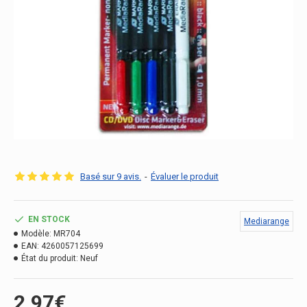
Basé sur 9 avis.
-
Évaluer le produit
EN STOCK
Mediarange
Modèle:
MR704
EAN:
4260057125699
État du produit:
Neuf
2.97€