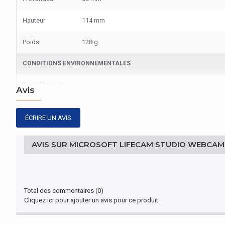
Hauteur
114 mm
Poids
128 g
CONDITIONS ENVIRONNEMENTALES
Taux d'humidité
Avis
de
5 - 80%
fonctionnement
ÉCRIRE UN AVIS
Taux d'humidité
relative
5 - 65%
(stockage)
AVIS SUR MICROSOFT LIFECAM STUDIO WEBCAM
EMBALLAGE
Support pour
Total des commentaires (0)
téléviseur à
Oui
Cliquez ici pour ajouter un avis pour ce produit
tube
cathodique