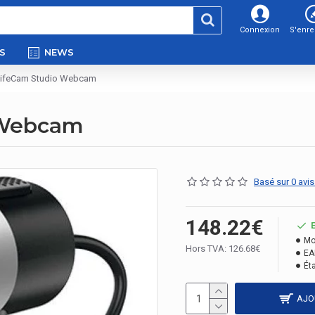
Connexion
S'enre
S
NEWS
LifeCam Studio Webcam
 Webcam
Basé sur 0 avis
148.22€
Mo
Hors TVA: 126.68€
EA
Éta
AJO