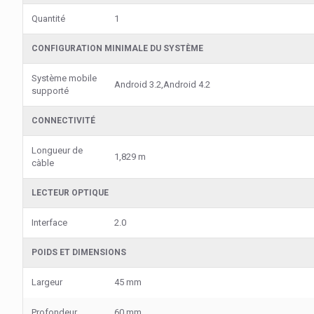
Quantité
1
CONFIGURATION MINIMALE DU SYSTÈME
Système mobile
Android 3.2,Android 4.2
supporté
CONNECTIVITÉ
Longueur de
1,829 m
càble
LECTEUR OPTIQUE
Interface
2.0
POIDS ET DIMENSIONS
Largeur
45 mm
Profondeur
60 mm