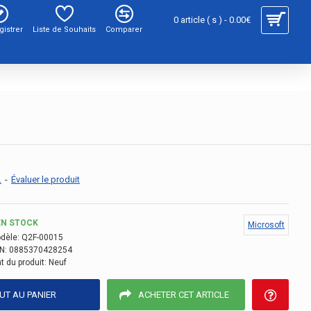
0 article ( s ) - 0.00€
gistrer
Liste de Souhaits
Comparer
.
-
Évaluer le produit
EN STOCK
Microsoft
dèle:
Q2F-00015
N:
0885370428254
t du produit:
Neuf
UT AU PANIER
ACHETER CET ARTICLE