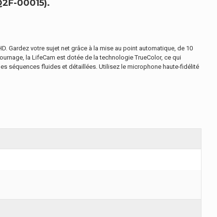
2F-00015).
HD. Gardez votre sujet net grâce à la mise au point automatique, de 10
 tournage, la LifeCam est dotée de la technologie TrueColor, ce qui
es séquences fluides et détaillées. Utilisez le microphone haute-fidélité