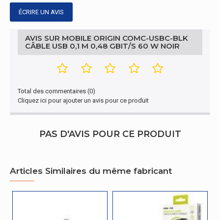
Quantité par paquet
ÉCRIRE UN AVIS
1 pièce(s)
Design
AVIS SUR MOBILE ORIGIN COMC-USBC-BLK
CÂBLE USB 0,1 M 0,48 GBIT/S 60 W NOIR
Polyvinyl chloride
Matériau de la prise du câble
(PVC)
Transmition des données
Total des commentaires (0)
Cliquez ici pour ajouter un avis pour ce produit
Taux de transfert de données maximal
0,48 Gbit/s
Performance
PAS D'AVIS POUR CE PRODUIT
Plug and Play
Oui
Autres caractéristiques
Articles Similaires du même fabricant
Type de câble
Câble rond