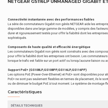
NETGEAR GS116LP UNMANAGED GIGABIT ETH
Connectivité instantanée avec des performances fiables
La série de commutateurs Gigabit non gérés NETGEAR aide les entreprise
disponibles dans une large gamme de modèles, y compris des facteurs d
durer et rigoureusement testés pour offrir la fiabilité dont les entrepri
sophistiqués.
Composants de haute qualité et efficacité énergétique
Les commutateurs Gigabit non gérés sont construits avec des composant
pour offrir la fiabilité dont les entreprises ont besoin. Les commutate
lorsque le trafic est faible sur un port actif ou lorsqu'aucune liaison ou 
Support PoE+ (GS108LP,GS108PP,GS116LP,GS116PP)
Les options PoE (Power-Over-Ethernet) et PoE+ sont disponibles pour alim
PoE+ ne sont pas seulement flexibles en termes de placement, ils le sont
ou de diminuer le budget PoE à tout moment. Le système de montage flexi
Caractéristiques
DÉTAILS TECHNIQUES