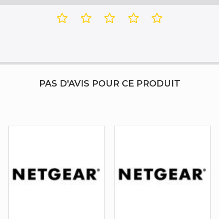
GS116LP
0 - 3000 m
PAS D'AVIS POUR CE PRODUIT
Oui
CE, FCC, ICES-003, VCCI, RCM, BSMI, KC, CB, CE LVD, BS
1 ventilateur(s)