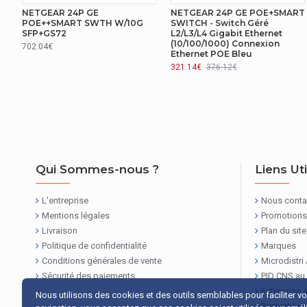
RÉSEAU
NETGEAR 24P GE
NETGEAR 24P GE POE+SMART
POE++SMART SWTH W/10G
SWITCH - Switch Géré
SFP+GS72
L2/L3/L4 Gigabit Ethernet
Standards réseau
(10/100/1000) Connexion
702.04€
Ethernet POE Bleu
Support de trames étendues (Jumbo Frames)
321.14€
376.12€
TRANSMITION DES DONNÉES
Répertoire MAC
Capacité de commutation
Qui Sommes-nous ?
Liens Ut
CARACTÉRISTIQUES DE GESTION
L'entreprise
Nous conta
Type de commutateur
Mentions légales
Promotions
Livraison
Plan du site
REPRÉSENTATION / RÉALISATION
Politique de confidentialité
Marques
Conditions générales de vente
Microdistri
Dissipation thermique
Sécurité des paiements
PID CNS au
Enterprise 
Nous utilisons des cookies et des outils semblables pour faciliter v
REPRÉSENTATION / RÉALISATION
Pentest Lu