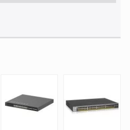
MI, EAC, RCM, KC, EN 60950-1