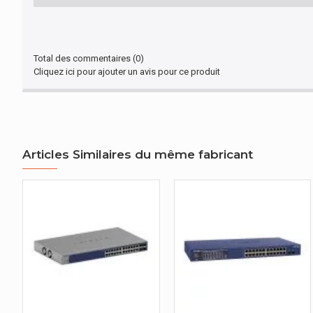
AUTRES CARACTÉRISTIQUES
Nom du produit
Total des commentaires (0)
Cliquez ici pour ajouter un avis pour ce produit
CONDITIONS ENVIRONNEMENTALES
Altitude de fonctionnement
DESIGN
Articles Similaires du même fabricant
Voyants
CERTIFICAT
Certification
REFROIDISSEMENT
Nombre de ventilateurs