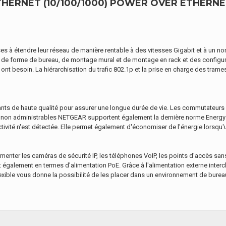
ERNET (10/100/1000) POWER OVER ETHERNET 
s à étendre leur réseau de manière rentable à des vitesses Gigabit et à un n
e forme de bureau, de montage mural et de montage en rack et des configurat
ses ont besoin. La hiérarchisation du trafic 802.1p et la prise en charge des t
s de haute qualité pour assurer une longue durée de vie. Les commutateurs n
urs non administrables NETGEAR supportent également la dernière norme Energy E
activité n'est détectée. Elle permet également d'économiser de l'énergie lorsqu'u
enter les caméras de sécurité IP, les téléphones VoIP, les points d'accès san
 également en termes d'alimentation PoE. Grâce à l'alimentation externe inter
ble vous donne la possibilité de les placer dans un environnement de bureau,