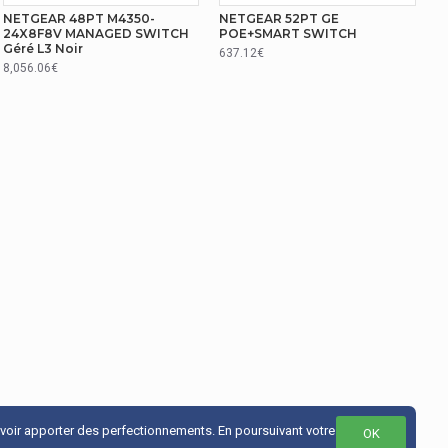
NETGEAR 48PT M4350-
NETGEAR 52PT GE
24X8F8V MANAGED SWITCH
POE+SMART SWITCH
Géré L3 Noir
802.3x
637.12€
8,056.06€
uvoir apporter des perfectionnements. En poursuivant votre
OK