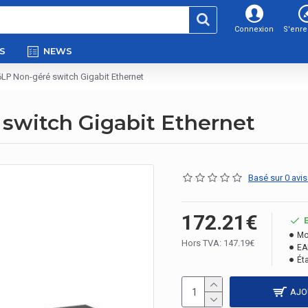
Connexion
S'enre
S
NEWS
LP Non-géré switch Gigabit Ethernet
switch Gigabit Ethernet
Basé sur 0 avis
172.21€
Mo
Hors TVA: 147.19€
EA
Éta
AJO