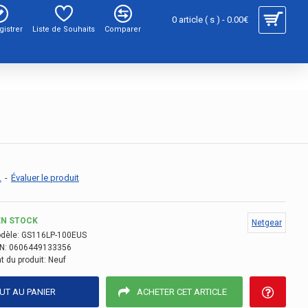
0 article ( s ) - 0.00€
gistrer
Liste de Souhaits
Comparer
.
-
Évaluer le produit
EN STOCK
Netgear
dèle:
GS116LP-100EUS
N:
0606449133356
t du produit:
Neuf
UT AU PANIER
ACHETER CET ARTICLE