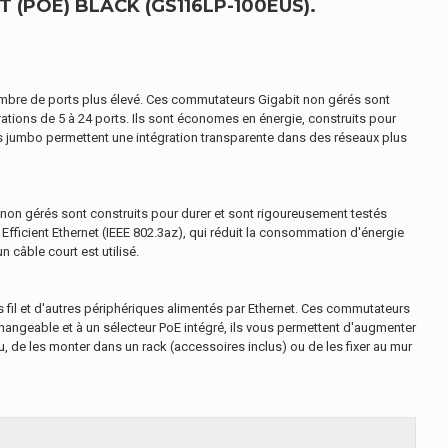
(POE) BLACK (GS116LP-100EUS).
ombre de ports plus élevé. Ces commutateurs Gigabit non gérés sont
ions de 5 à 24 ports. Ils sont économes en énergie, construits pour
rames jumbo permettent une intégration transparente dans des réseaux plus
on gérés sont construits pour durer et sont rigoureusement testés
fficient Ethernet (IEEE 802.3az), qui réduit la consommation d'énergie
n câble court est utilisé.
s fil et d'autres périphériques alimentés par Ethernet. Ces commutateurs
changeable et à un sélecteur PoE intégré, ils vous permettent d'augmenter
 de les monter dans un rack (accessoires inclus) ou de les fixer au mur