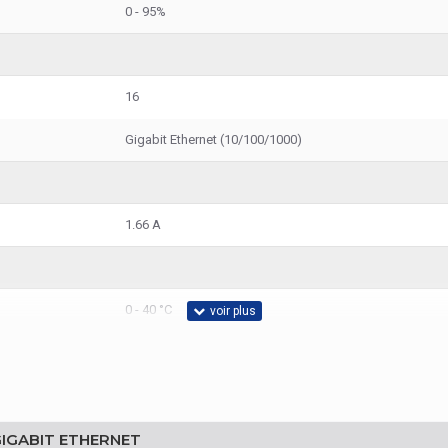
0 - 95%
16
Gigabit Ethernet (10/100/1000)
1.66 A
0 - 40 °C
-20 - 70 °C
GIGABIT ETHERNET
90 W