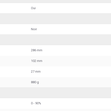
Oui
Noir
286 mm
102 mm
27 mm
880 g
0 - 90%