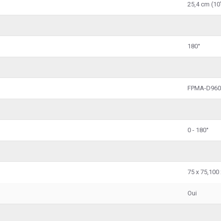
25,4 cm (10
180°
FPMA-D96
0 - 180°
75 x 75,100
Oui