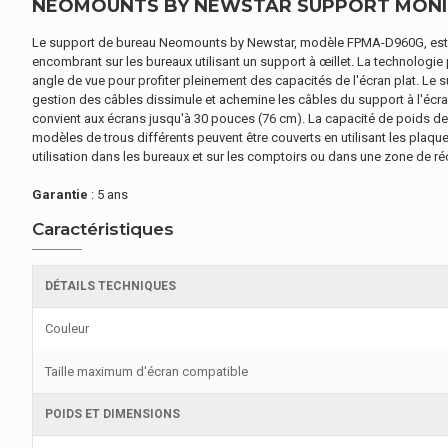
NEOMOUNTS BY NEWSTAR SUPPORT MONIT
Le support de bureau Neomounts by Newstar, modèle FPMA-D960G, est un s
encombrant sur les bureaux utilisant un support à œillet. La technologi
angle de vue pour profiter pleinement des capacités de l'écran plat. Le
gestion des câbles dissimule et achemine les câbles du support à l'écr
convient aux écrans jusqu'à 30 pouces (76 cm). La capacité de poids d
modèles de trous différents peuvent être couverts en utilisant les pla
utilisation dans les bureaux et sur les comptoirs ou dans une zone de réce
Garantie
: 5 ans
Caractéristiques
DÉTAILS TECHNIQUES
Couleur
Taille maximum d'écran compatible
POIDS ET DIMENSIONS