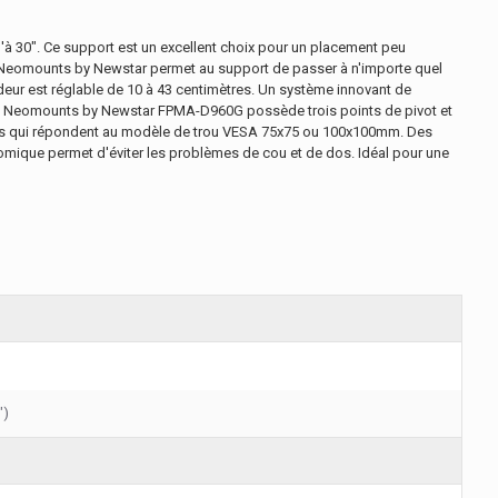
'à 30". Ce support est un excellent choix pour un placement peu
 de Neomounts by Newstar permet au support de passer à n'importe quel
deur est réglable de 10 à 43 centimètres. Un système innovant de
pport Neomounts by Newstar FPMA-D960G possède trois points de pivot et
rans qui répondent au modèle de trou VESA 75x75 ou 100x100mm. Des
omique permet d'éviter les problèmes de cou et de dos. Idéal pour une
")