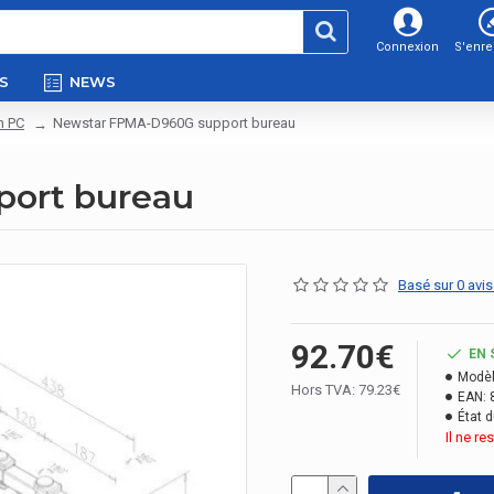
Connexion
S'enre
S
NEWS
n PC
Newstar FPMA-D960G support bureau
ort bureau
Basé sur 0 avis
92.70€
EN 
Modèl
Hors TVA: 79.23€
EAN:
État d
Il ne r