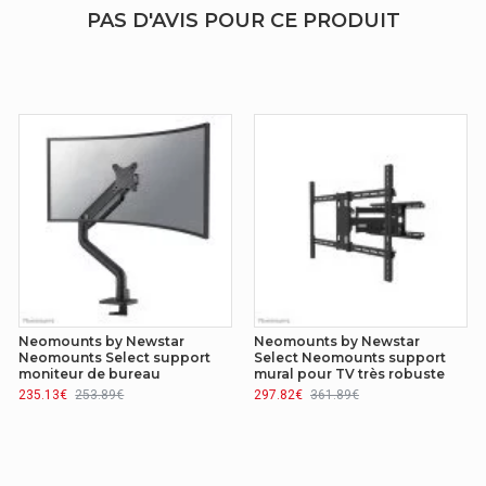
PAS D'AVIS POUR CE PRODUIT
Neomounts by Newstar
Neomounts by Newstar
Neomounts Select support
Select Neomounts support
moniteur de bureau
mural pour TV très robuste
235.13€
253.89€
297.82€
361.89€