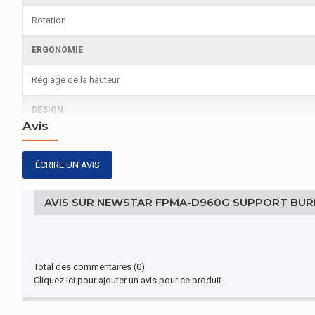
Rotation
ERGONOMIE
Réglage de la hauteur
DESIGN
Avis
Poids maximum (capacité)
ÉCRIRE UN AVIS
GRAPHIQUE
Nombre d'affichages pris en charge
AVIS SUR NEWSTAR FPMA-D960G SUPPORT BUR
Total des commentaires (0)
Cliquez ici pour ajouter un avis pour ce produit