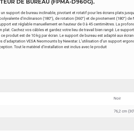
EUR DE BUREAU (FPMA-D960G).
upport de bureau inclinable, pivotant et rotatif pour les écrans plats jusqu
e polyvalente d'inclinaison (180°), de rotation (360°) et de pivotement (180°)
 support est réglable manuellement en hauteur de 0 à 45 centimètres. La profon
an plat. Cachez vos câbles et gardez votre lieu de travail bien rangé. Le su
e ce produit est de 10 kg par écran. Le support de bureau est adapté aux éc
ques d'adaptation VESA Neomounts by Newstar. L'utilisation d'un support ergon
ption. Tout le matériel d'installation est inclus avec le produit
Noir
76,2 cm (30