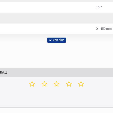
360°
0 - 450 mm
12 kg
1
EAU