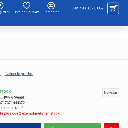
0 article ( s ) - 0.00€
gistrer
Liste de Souhaits
Comparer
.
-
Évaluer le produit
STOCK
Newstar
e:
FPMA-D960G
8717371444372
u produit:
Neuf
este plus que 2 exemplaire(s) en stock.