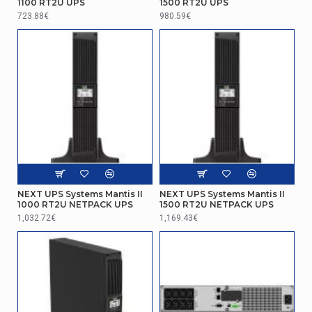
1100 RT2U UPS
1500 RT2U UPS
Réseau
723.88€
980.59€
Nombre de port ethernet LAN
2
(RJ-45)
Certificat
Certification
CE, UL
Batterie
Temps de secours type au
20 min
chargement complet
NEXT UPS Systems Mantis II
NEXT UPS Systems Mantis II
1000 RT2U NETPACK UPS
1500 RT2U NETPACK UPS
Batterie échangeable à chaud
Oui
1,032.72€
1,169.43€
Capacité de la batterie
9 Ah
Alerte de remplacement des
Audible
piles
représentation / réalisation