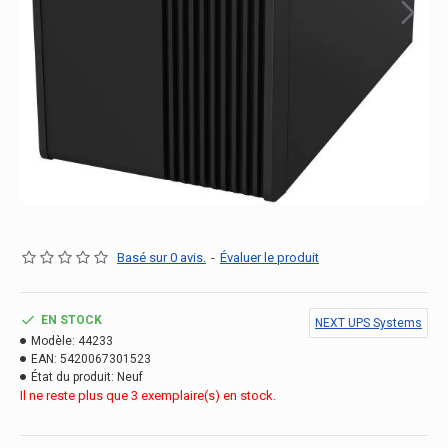
Basé sur 0 avis.
-
Évaluer le produit
EN STOCK
NEXT UPS Systems
Modèle:
44233
EAN:
5420067301523
État du produit:
Neuf
Il ne reste plus que 3 exemplaire(s) en stock.