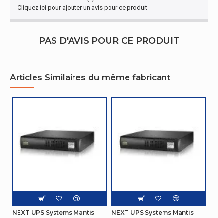
Cliquez ici pour ajouter un avis pour ce produit
Régulation de la tension de
±10
sortie
PAS D'AVIS POUR CE PRODUIT
Gestion d'énergie
Efficacité
95%
Articles Similaires du même fabricant
Facteur de puissance
0,6
Dispositifs de protection
Battery discharge,
électrique
Overcharge, Surcharge
Conditions environnementales
Température d'opération
0 - 40 °C
Autres caractéristiques
Nom du produit
Mantis II Tower
NEXT UPS Systems Mantis
NEXT UPS Systems Mantis