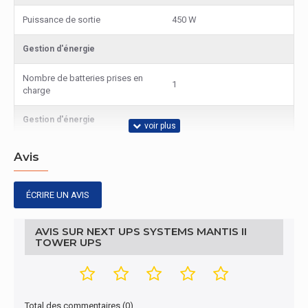
Puissance de sortie
450 W
Gestion d'énergie
Nombre de batteries prises en
1
charge
Gestion d'énergie
Tension des piles
12 V
Avis
Gestion d'énergie
ÉCRIRE UN AVIS
capacité de la puissance de
750 VA
sortie
AVIS SUR NEXT UPS SYSTEMS MANTIS II
TOWER UPS
tension de voltage à l'entrée
176 V
(min)
tension de voltage à l'entrée
288 V
(max)
Total des commentaires (0)