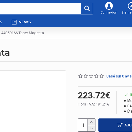
Connexion
S'enre
S
NEWS
i 44059166 Toner Magenta
ta
Basé sur 0 avis
223.72€
Mo
Hors TVA: 191.21€
EA
Éta
AJO