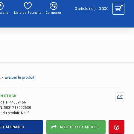
0 article ( s ) - 0.00€
gistrer
Liste de Souhaits
Comparer
.
-
Évaluer le produit
EN STOCK
OKI
dèle:
44059166
N:
5031713052630
t du produit:
Neuf
UT AU PANIER
ACHETER CET ARTICLE