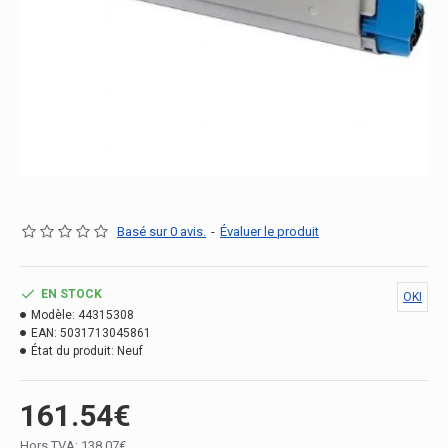
Basé sur 0 avis.
-
Évaluer le produit
EN STOCK
OKI
Modèle:
44315308
EAN:
5031713045861
État du produit:
Neuf
161.54€
Hors TVA: 138.07€