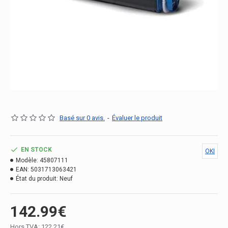
Basé sur 0 avis.
-
Évaluer le produit
EN STOCK
OKI
Modèle:
45807111
EAN:
5031713063421
État du produit:
Neuf
142.99€
Hors TVA: 122.21€