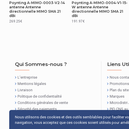
Hauteur de l'emballage
Poynting A-MIMO-0003-V2-14
Poynting A-MIMO-0004-V1-15-
antenne Antenne
W antenne Antenne
directionnelle MIMO SMA 21
directionnelle MIMO SMA 21
Poids du paquet
dBi
dBi
269.25€
191.97€
CARACTÉRISTIQUES
Genre du connecteur
Polarisation
Puissance admissible
Qui Sommes-nous ?
Liens Ut
Rapport d'Ondes Stationnaires
L'entreprise
Nous conta
Mentions légales
Promotions
Résistant aux rayons ultraviolet (UV)
Livraison
Plan du site
Politique de confidentialité
Marques
Vitesse du vent extrême
Conditions générales de vente
Microdistri
Sécurité des paiements
PID CNS au
CASQUES/ECOUTEURS
Enterprise 
Nous utilisons des cookies et des outils semblables pour faciliter v
Pentest Lu
navigation, vous acceptez que ces cookies soient utilisés pour amélio
Impédance