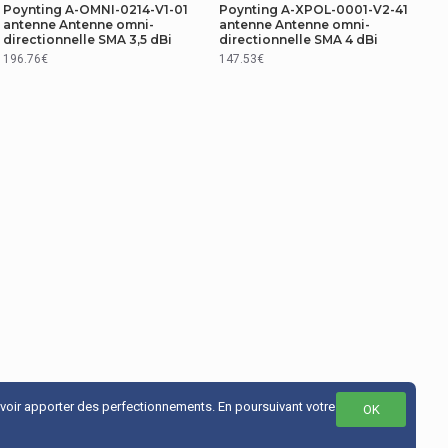
Poynting A-OMNI-0214-V1-01
Poynting A-XPOL-0001-V2-41
antenne Antenne omni-
antenne Antenne omni-
directionnelle SMA 3,5 dBi
directionnelle SMA 4 dBi
196.76€
147.53€
uvoir apporter des perfectionnements. En poursuivant votre
OK