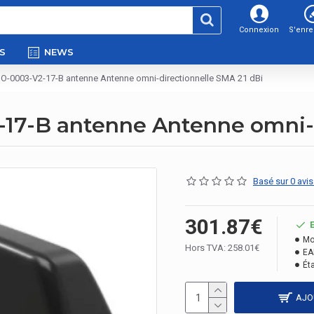
Connexion
S'enre
S
NEWS
O-0003-V2-17-B antenne Antenne omni-directionnelle SMA 21 dBi
17-B antenne Antenne omni-d
Basé sur 0 avis
301.87€
Mo
Hors TVA: 258.01€
EA
Éta
AJO