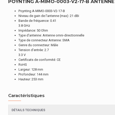
POYNTING A-MIMO-0003-V2-17-B ANTENNE 
Poynting A-MIMO-0003-V2-17-B
Niveau de gain de l'antenne (max): 21 dBi
Bande de fréquence: 0.41
3.8 GHz
Impédance: 50 Ohm
Type d'antenne: Antenne omni-directionnelle
Type de connecteur Antenne: SMA
Genre du connecteur: Mâle
Tension d'entrée: 2.7
3.3 V
Certificats de conformité: CE
RoHS
Largeur: 128 mm
Profondeur: 144 mm
Hauteur: 253 mm
Caractéristiques
DÉTAILS TECHNIQUES