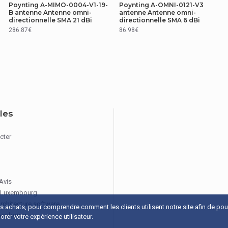
204 mm
Poynting A-MIMO-0004-V1-19-
Poynting A-OMNI-0121-V3
B antenne Antenne omni-
antenne Antenne omni-
directionnelle SMA 21 dBi
directionnelle SMA 6 dBi
1,61 kg
286.87€
86.98€
Mâle
Polarisation verticale
10 W
iles
2,5:1
cter
Oui
220 km/h
 Avis
 Luxembourg
architecture software
os achats, pour comprendre comment les clients utilisent notre site afin de po
xembourg
rer votre expérience utilisateur.
50 Ohm