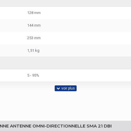
128 mm
144 mm
253 mm
1,51 kg
5 - 95%
2.7 - 3.3 V
Chine
NNE ANTENNE OMNI-DIRECTIONNELLE SMA 21 DBI