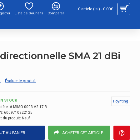
0 article ( s ) - 0.00€
gistrer
Liste de Souhaits
Comparer
irectionnelle SMA 21 dBi
.
-
Évaluer le produit
EN STOCK
Poynting
dèle:
A-MIMO-0003-V2-17-B
N:
6009710922125
t du produit:
Neuf
UT AU PANIER
ACHETER CET ARTICLE