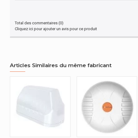
CONDITIONS ENVIRONNEMENTALES
Température d'opération
Total des commentaires (0)
Cliquez ici pour ajouter un avis pour ce produit
Température hors fonctionnement
AUTRES CARACTÉRISTIQUES
Nom du produit
Articles Similaires du même fabricant
CONTENU DE L'EMBALLAGE
Quantité par paquet
EMBALLAGE
Largeur de l'emballage
Profondeur de l'emballage