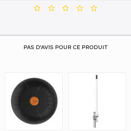
-40 - 80 °C
-40 - 80 °C
PAS D'AVIS POUR CE PRODUIT
A-MIMO-0003-V2-17-B
1 pièce(s)
265 mm
211 mm