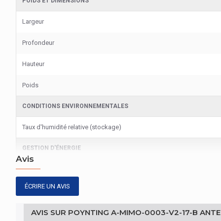
POIDS ET DIMENSIONS
Largeur
Profondeur
Hauteur
Poids
CONDITIONS ENVIRONNEMENTALES
Taux d'humidité relative (stockage)
GESTION D'ÉNERGIE
Avis
Tension d'entrée
ÉCRIRE UN AVIS
CARACTÉRISTIQUES
Pays d'origine
AVIS SUR POYNTING A-MIMO-0003-V2-17-B ANTE