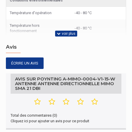
Conditions environnementales
Température d'opération
-40 - 80 °C
Température hors
-40 - 80 °C
fonctionnement
Autres caractéristiques
Avis
Nom du produit
A-MIMO-0004-V1-15-W
ÉCRIRE UN AVIS
Emballage
AVIS SUR POYNTING A-MIMO-0004-V1-15-W
Largeur de l'emballage
230 mm
ANTENNE ANTENNE DIRECTIONNELLE MIMO
SMA 21 DBI
Profondeur de l'emballage
220 mm
Hauteur de l'emballage
150 mm
Total des commentaires (0)
Poids du paquet
1,24 kg
Cliquez ici pour ajouter un avis pour ce produit
caractéristiques