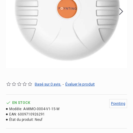
Basé sur 0 avis.
-
Évaluer le produit
EN STOCK
Poynting
Modèle:
A-MIMO-0004-V1-15-W
EAN:
6009710926291
État du produit:
Neuf