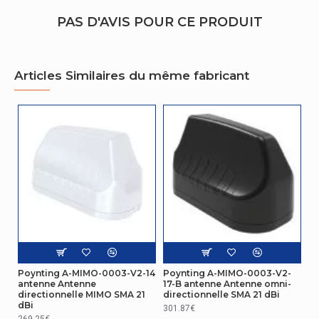
PAS D'AVIS POUR CE PRODUIT
Puissance admissible
10 W
Casques/Ecouteurs
Articles Similaires du même fabricant
Impédance
50 Ohm
Design
Acrylonitrile-styrène-
Matériau du boîtier/corps
acrylate
Performance
Type de source d'alimentation
CC
Réseau
Poynting A-MIMO-0003-V2-14
Poynting A-MIMO-0003-V2-
antenne Antenne
17-B antenne Antenne omni-
Bande de fréquence
0.617 – 7.2
directionnelle MIMO SMA 21
directionnelle SMA 21 dBi
dBi
301.87€
Gestion d'énergie
269.25€