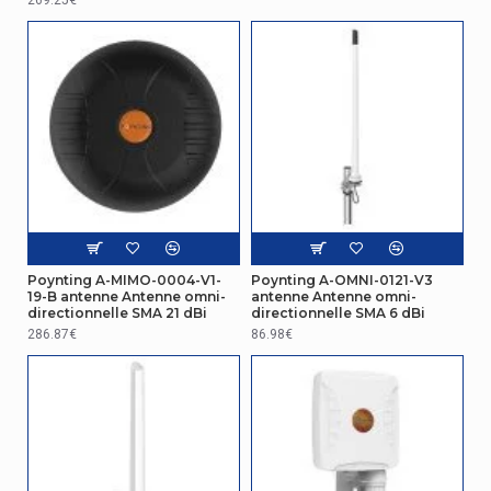
Consommation (max)
50 W
Antenne
Type de connecteur Antenne
SMA
Autres caractéristiques
Type de câble
RTK-031 – LTE, Wi-Fi & GPS
Antenne
Poynting A-MIMO-0004-V1-
Poynting A-OMNI-0121-V3
19-B antenne Antenne omni-
antenne Antenne omni-
directionnelle SMA 21 dBi
directionnelle SMA 6 dBi
Antenne directionnelle
Type d'antenne
286.87€
86.98€
MIMO
Niveau de gain de l'antenne (max)
21 dBi
Design
Code (IP) Internationale
IP69K