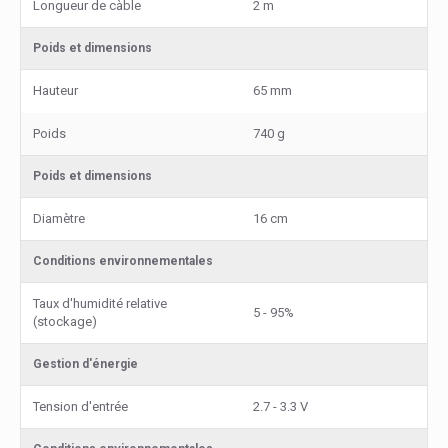
Longueur de càble
2 m
Poids et dimensions
Hauteur
65 mm
Poids
740 g
Poids et dimensions
Diamètre
16 cm
Conditions environnementales
Taux d'humidité relative
5 - 95%
(stockage)
Gestion d'énergie
Tension d'entrée
2.7 - 3.3 V