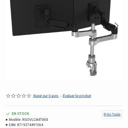
Basé sur 0 avis.
-
Évaluer le produit
EN STOCK
R-Go Tools
Modèle:
RGOVLCA4TWSI
EAN:
8719274491064