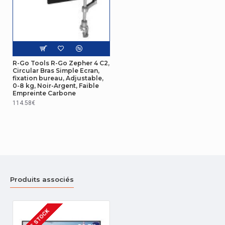
Données logistiques
Largeur du
carton
40 cm
principal
R-Go Tools R-Go Zepher 4 C2,
Circular Bras Simple Ecran,
Longueur du
fixation bureau, Adjustable,
carton
30 cm
0-8 kg, Noir-Argent, Faible
principal
Empreinte Carbone
114.58€
Hauteur du
carton
50 cm
principal
Poids du
carton
41,4 kg
principal
Produits associés
Quantité par
carton
8 pièce(s)
principal
HORS STOCK