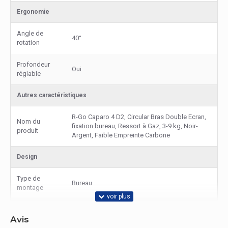
Ergonomie
Angle de
40°
rotation
Profondeur
Oui
réglable
Autres caractéristiques
R-Go Caparo 4 D2, Circular Bras Double Ecran,
Nom du
fixation bureau, Ressort à Gaz, 3-9 kg, Noir-
produit
Argent, Faible Empreinte Carbone
Design
Type de
Bureau
montage
Emballage
Avis