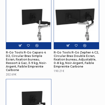
Design
Pays de
Chine
production
Montage
Compatibilité
interface de
75 x 75 mm
montage
R-Go Tools R-Go Caparo 4
R-Go Tools R-Go Zepher 4 C2,
(min)
D2, Circular Bras Simple
Circular Bras Double Ecran,
Ecran, fixation bureau,
fixation bureau, Adjustable,
Compatibilité
Ressort à Gaz, 3-9 kg, Noir-
0-8 kg, Noir-Argent, Faible
Argent, Faible Empreinte
Empreinte Carbone
interface de
100 x 100 mm
Carbone
190.21€
montage
202.69€
(max)
Ergonomie
Réglage de la
Oui
hauteur