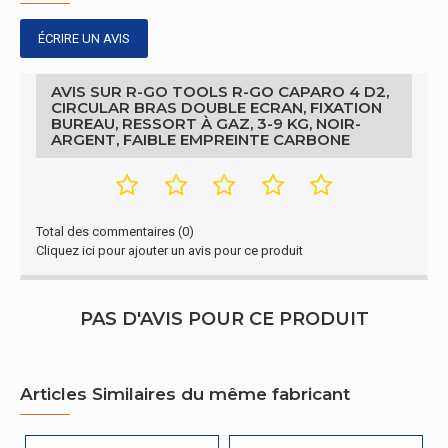
Largeur de
100 mm
l'emballage
ÉCRIRE UN AVIS
Profondeur de
150 mm
l'emballage
AVIS SUR R-GO TOOLS R-GO CAPARO 4 D2,
CIRCULAR BRAS DOUBLE ECRAN, FIXATION
BUREAU, RESSORT À GAZ, 3-9 KG, NOIR-
Hauteur de
500 mm
ARGENT, FAIBLE EMPREINTE CARBONE
l'emballage
Poids du
5,03 kg
paquet
Total des commentaires (0)
Design
Cliquez ici pour ajouter un avis pour ce produit
Matériau du
Aluminium
boîtier/corps
PAS D'AVIS POUR CE PRODUIT
Ergonomie
Articles Similaires du même fabricant
Ressort
mécanique
Oui
intégré