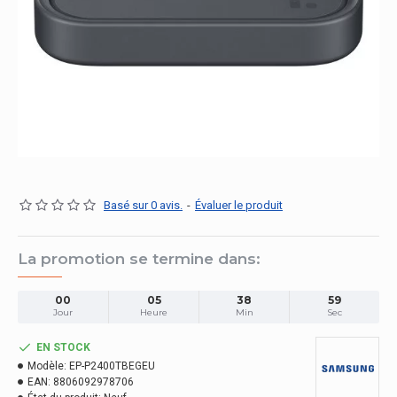
Basé sur 0 avis.
-
Évaluer le produit
La promotion se termine dans:
00
05
38
59
Jour
Heure
Min
Sec
EN STOCK
Modèle:
EP-P2400TBEGEU
EAN:
8806092978706