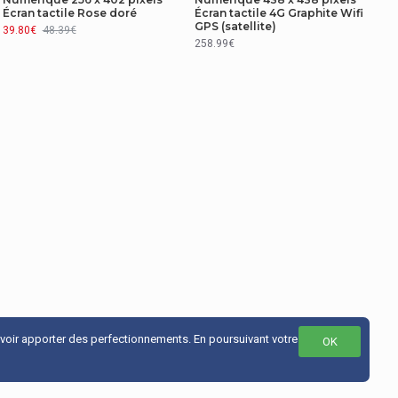
Écran tactile Rose doré
Écran tactile 4G Graphite Wifi
GPS (satellite)
39.80€
48.39€
258.99€
uvoir apporter des perfectionnements. En poursuivant votre
OK