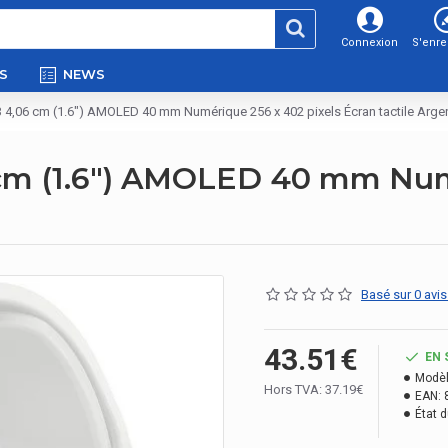
Connexion
S'enre
S
NEWS
 4,06 cm (1.6") AMOLED 40 mm Numérique 256 x 402 pixels Écran tactile Arge
cm (1.6") AMOLED 40 mm Num
Basé sur 0 avis
43.51€
EN 
Modèl
Hors TVA: 37.19€
EAN:
État d