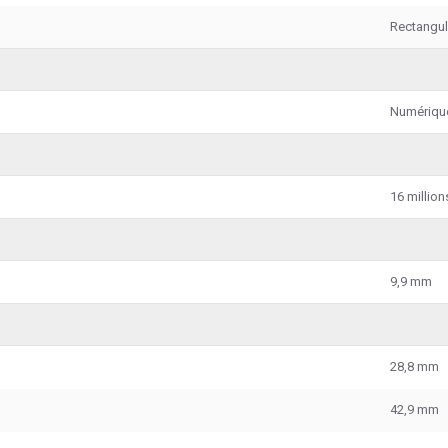
Rectangul
Numériqu
16 million
9,9 mm
28,8 mm
42,9 mm