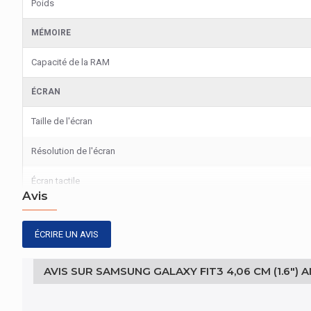
Poids
MÉMOIRE
Capacité de la RAM
ÉCRAN
Taille de l'écran
Résolution de l'écran
Écran tactile
Avis
Technologie d'affichage
ÉCRIRE UN AVIS
AUDIO
Haut-parleurs intégrés
AVIS SUR SAMSUNG GALAXY FIT3 4,06 CM (1.6")
Microphone intégré