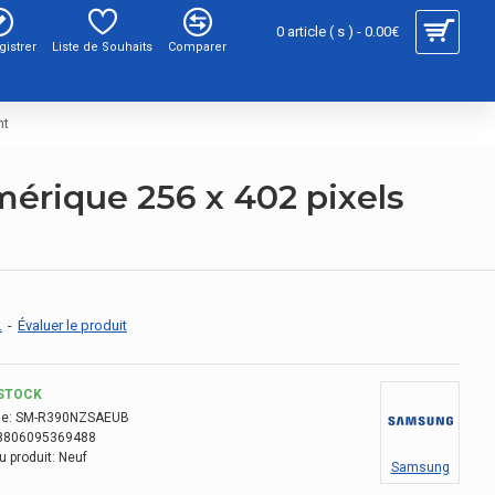
0 article ( s ) - 0.00€
gistrer
Liste de Souhaits
Comparer
nt
érique 256 x 402 pixels
.
-
Évaluer le produit
STOCK
e:
SM-R390NZSAEUB
8806095369488
u produit:
Neuf
Samsung