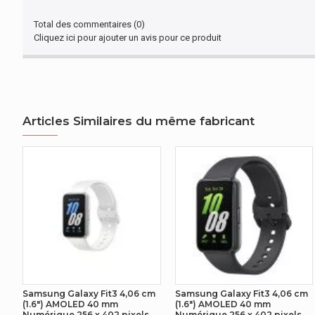
CONNECTIVITÉ
Total des commentaires (0)
Cliquez ici pour ajouter un avis pour ce produit
Port USB
AUTRES CARACTÉRISTIQUES
Nom du produit
Articles Similaires du même fabricant
RÉSEAU
Version du Bluetooth
DESIGN
Couleur du bracelet
Couleur du boîtier de montre
Matériau du boîtier de montre
Samsung Galaxy Fit3 4,06 cm
Samsung Galaxy Fit3 4,06 cm
(1.6") AMOLED 40 mm
(1.6") AMOLED 40 mm
Numérique 256 x 402 pixels
Numérique 256 x 402 pixels