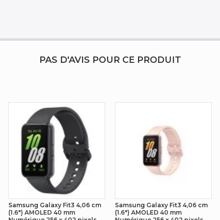
Non
PAS D'AVIS POUR CE PRODUIT
Galaxy Fit
5.3
Argent
Argent
Aluminiu
Samsung Galaxy Fit3 4,06 cm
Samsung Galaxy Fit3 4,06 cm
(1.6") AMOLED 40 mm
(1.6") AMOLED 40 mm
Numérique 256 x 402 pixels
Numérique 256 x 402 pixels