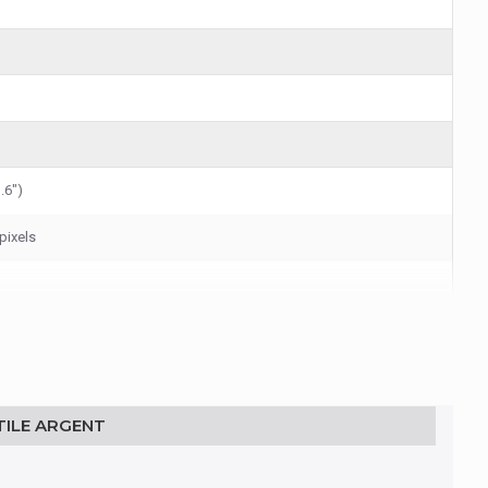
.6")
pixels
TILE ARGENT