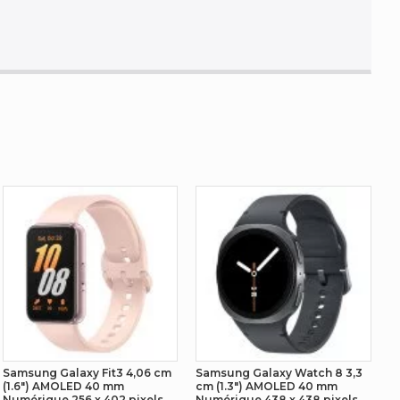
3
m
Samsung Galaxy Fit3 4,06 cm
Samsung Galaxy Watch 8 3,3
(1.6") AMOLED 40 mm
cm (1.3") AMOLED 40 mm
Numérique 256 x 402 pixels
Numérique 438 x 438 pixels