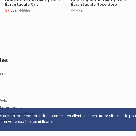
40 mm
Écran tactile Gris
Écran tactile Rose doré
39.80€
44.52€
44.47€
Oui
Oui
Optique
iles
cter
Non
Oui
 Avis
 Luxembourg
architecture software
os achats, pour comprendre comment les clients utilisent notre site afin de po
Non
xembourg
rer votre expérience utilisateur.