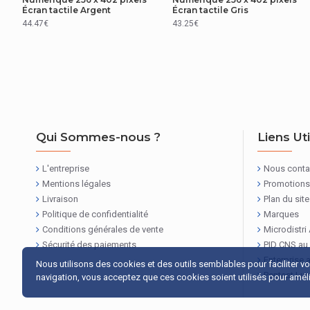
Dimension du boîtier de montre
Écran tactile Argent
Écran tactile Gris
44.47€
43.25€
CARACTÉRISTIQUES
Qualité du sommeil
Notifications du calendrier
Type de capteur de fréquence cardiaque
Qui Sommes-nous ?
Liens Ut
RÉSEAU
L'entreprise
Nous conta
Wifi
Mentions légales
Promotions
Livraison
Plan du site
Bluetooth
Politique de confidentialité
Marques
Conditions générales de vente
Microdistri
REPRÉSENTATION / RÉALISATION
Sécurité des paiements
PID CNS au
Enterprise 
Nous utilisons des cookies et des outils semblables pour faciliter v
Radio FM
Pentest Lu
navigation, vous acceptez que ces cookies soient utilisés pour amélio
SUPPORT DE STOCKAGE