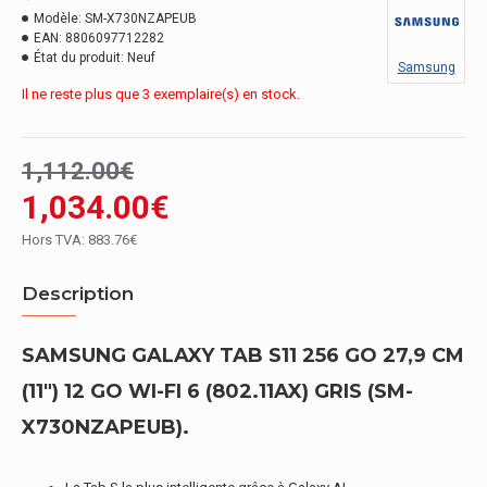
Modèle:
SM-X730NZAPEUB
EAN:
8806097712282
État du produit:
Neuf
Samsung
Il ne reste plus que 3 exemplaire(s) en stock.
1,112.00€
1,034.00€
Hors TVA: 883.76€
Description
SAMSUNG GALAXY TAB S11 256 GO 27,9 CM
(11") 12 GO WI-FI 6 (802.11AX) GRIS (SM-
X730NZAPEUB).