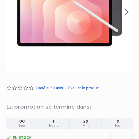
Basé sur 0 avis.
-
Évaluer le produit
La promotion se termine dans:
00
11
29
18
Jour
Heure
Min
Sec
EN STOCK