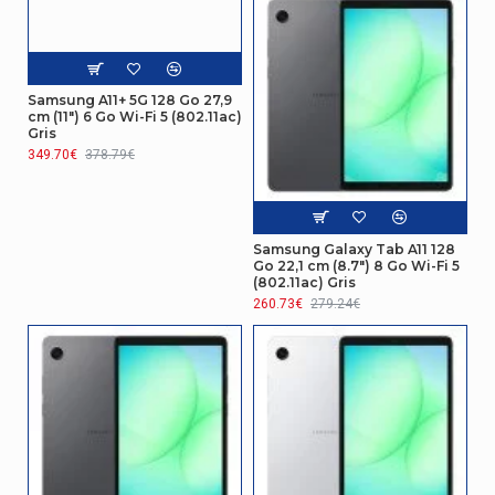
Famille de produit
Galaxy Tab S11
Nom du produit
Galaxy Tab S11
Samsung A11+ 5G 128 Go 27,9
Connectivité
cm (11") 6 Go Wi-Fi 5 (802.11ac)
Gris
349.70€
Casque connection
378.79€
Bluetooth / USB-C
Écran
Samsung Galaxy Tab A11 128
Type de panneau
AMOLED
Go 22,1 cm (8.7") 8 Go Wi-Fi 5
(802.11ac) Gris
Gestion d'énergie
260.73€
279.24€
Plage d?efficacité
A à G
énergétique
Connectivité
Quantité de ports de type
1
C USB 3,0 (3,1 Gen 1)