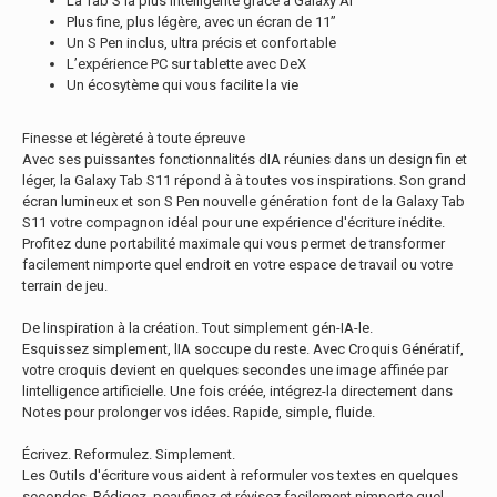
La Tab S la plus intelligente grâce à Galaxy AI
Plus fine, plus légère, avec un écran de 11’’
Un S Pen inclus, ultra précis et confortable
L’expérience PC sur tablette avec DeX
Un écosytème qui vous facilite la vie
Finesse et légèreté à toute épreuve
Avec ses puissantes fonctionnalités dIA réunies dans un design fin et
léger, la Galaxy Tab S11 répond à à toutes vos inspirations. Son grand
écran lumineux et son S Pen nouvelle génération font de la Galaxy Tab
S11 votre compagnon idéal pour une expérience d'écriture inédite.
Profitez dune portabilité maximale qui vous permet de transformer
facilement nimporte quel endroit en votre espace de travail ou votre
terrain de jeu.
De linspiration à la création. Tout simplement gén-IA-le.
Esquissez simplement, lIA soccupe du reste. Avec Croquis Génératif,
votre croquis devient en quelques secondes une image affinée par
lintelligence artificielle. Une fois créée, intégrez-la directement dans
Notes pour prolonger vos idées. Rapide, simple, fluide.
Écrivez. Reformulez. Simplement.
Les Outils d'écriture vous aident à reformuler vos textes en quelques
secondes. Rédigez, peaufinez et révisez facilement nimporte quel