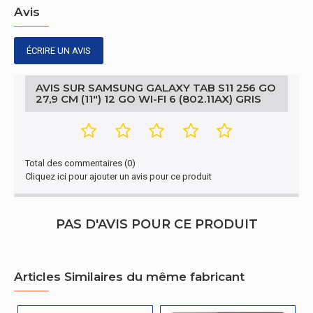
Avis
Taille de l'écran
27,9 cm (11")
ÉCRIRE UN AVIS
Résolution de l'écran
2560 x 1600 pixels
AVIS SUR SAMSUNG GALAXY TAB S11 256 GO
Gestion d'énergie
27,9 CM (11") 12 GO WI-FI 6 (802.11AX) GRIS
Port de charge USB de
Oui
type C
Autres caractéristiques
Total des commentaires (0)
Cliquez ici pour ajouter un avis pour ce produit
Programme
Android
Gestion d'énergie
PAS D'AVIS POUR CE PRODUIT
Classe d'efficacité
G
énergétique
Articles Similaires du même fabricant
Autres caractéristiques