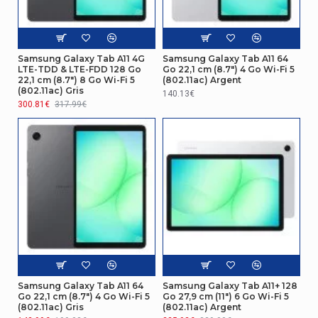
Performance
Résolution en prise de vue
3840x2160@30fps
Samsung Galaxy Tab A11 4G
Samsung Galaxy Tab A11 64
rapide
LTE-TDD & LTE-FDD 128 Go
Go 22,1 cm (8.7") 4 Go Wi-Fi 5
22,1 cm (8.7") 8 Go Wi-Fi 5
(802.11ac) Argent
(802.11ac) Gris
Réseau
140.13€
300.81€
317.99€
Version du Bluetooth
5.4
Sécurité
Lecteur d'empreintes
Oui
digitales
Gestion d'énergie
Puissance de charge
45 W
requise (max)
Samsung Galaxy Tab A11 64
Samsung Galaxy Tab A11+ 128
Go 22,1 cm (8.7") 4 Go Wi-Fi 5
Go 27,9 cm (11") 6 Go Wi-Fi 5
Autonomie
(802.11ac) Gris
(802.11ac) Argent