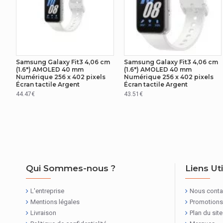
CONDITIONS ENVIRONNEMENTALES
Température d'opération
AUTRES CARACTÉRISTIQUES
Samsung Galaxy Fit3 4,06 cm
Samsung Galaxy Fit3 4,06 cm
(1.6") AMOLED 40 mm
(1.6") AMOLED 40 mm
Numérique 256 x 402 pixels
Numérique 256 x 402 pixels
Nom du produit
Écran tactile Argent
Écran tactile Argent
44.47€
43.51€
CONDITIONS ENVIRONNEMENTALES
Altitude de fonctionnement
RÉSEAU
Version du Bluetooth
Qui Sommes-nous ?
Liens Ut
AUTRES CARACTÉRISTIQUES
L'entreprise
Nous conta
Mentions légales
Promotions
Type de batterie
Livraison
Plan du site