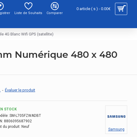
0 article ( s ) - 0.00€
gistrer
Liste de Souhaits
Comparer
 4G Blanc Wifi GPS (satellite)
 mm Numérique 480 x 480
.
-
Évaluer le produit
EN STOCK
dèle:
SM-L705FZWADBT
N:
8806095687902
t du produit:
Neuf
Samsung