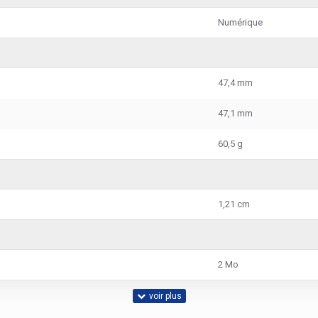
Numérique
47,4 mm
47,1 mm
60,5 g
1,21 cm
2 Mo