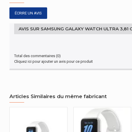
Taille de l'écran
ÉCRIRE UN AVIS
Résolution de l'écran
Écran tactile
AVIS SUR SAMSUNG GALAXY WATCH ULTRA 3,81 CM
Technologie d'affichage
ÉCRAN
Total des commentaires (0)
Cliquez ici pour ajouter un avis pour ce produit
Afficher le nom du marketing technologique
AUDIO
Haut-parleurs intégrés
Articles Similaires du même fabricant
Microphone intégré
AUDIO
Enregistrement vocal