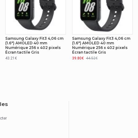
-20 - 55 °C
Samsung Galaxy Fit3 4,06 cm
Samsung Galaxy Fit3 4,06 cm
(1.6") AMOLED 40 mm
(1.6") AMOLED 40 mm
Numérique 256 x 402 pixels
Numérique 256 x 402 pixels
Galaxy Watch Ultra
Écran tactile Gris
Écran tactile Gris
43.21€
39.80€
44.52€
-500 - 9000 m
5.3
iles
cter
Batterie intégré