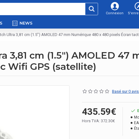
Connexion
S'enre
S
NEWS
h Ultra 3,81 cm (1.5") AMOLED 47 mm Numérique 480 x 480 pixels Écran tactile
ra 3,81 cm (1.5") AMOLED 47
c Wifi GPS (satellite)
Basé sur 0 avis
435.59€
Mo
Hors TVA: 372.30€
EA
Éta