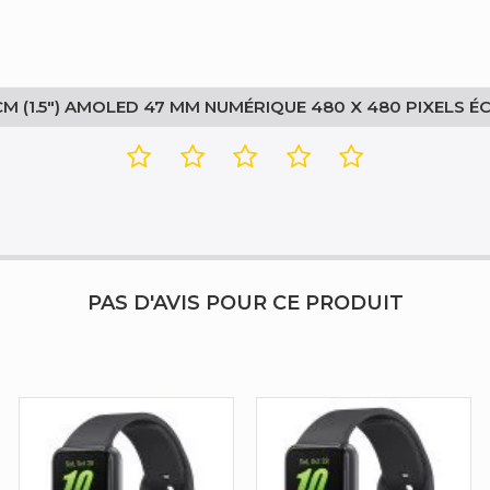
3,81 cm (1.5")
480 x 480 pixels
 (1.5") AMOLED 47 MM NUMÉRIQUE 480 X 480 PIXELS ÉC
Oui
AMOLED
Super AMOLED
PAS D'AVIS POUR CE PRODUIT
Oui
Oui
Oui