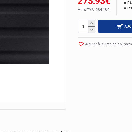
273.93€
EA
Éta
Hors TVA: 234.13€
AJO
Ajouter à la liste de souhaits