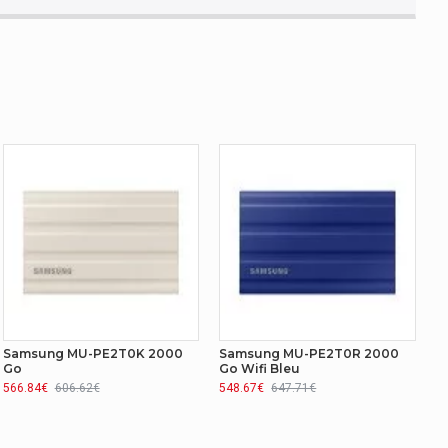
Samsung MU-PE2T0K 2000
Samsung MU-PE2T0R 2000
Go
Go Wifi Bleu
566.84€
606.62€
548.67€
647.71€