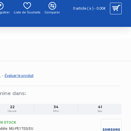
0 article ( s ) - 0.00€
gistrer
Liste de Souhaits
Comparer
.
-
Évaluer le produit
mine dans:
22
34
40
Heure
Min
Sec
EN STOCK
dèle:
MU-PE1T0S/EU