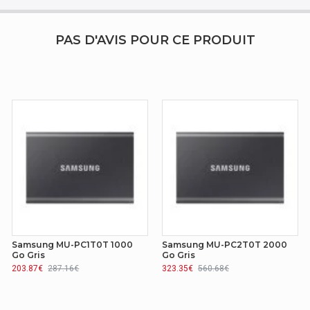
RoHS, CE
PAS D'AVIS POUR CE PRODUIT
Samsung MU-PC1T0T 1000
Samsung MU-PC2T0T 2000
Go Gris
Go Gris
203.87€
287.16€
323.35€
560.68€