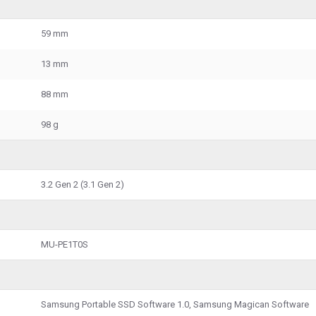
59 mm
13 mm
88 mm
98 g
3.2 Gen 2 (3.1 Gen 2)
MU-PE1T0S
Samsung Portable SSD Software 1.0, Samsung Magican Software