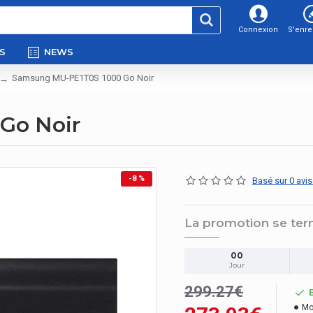
Connexion
S'enre
S
NEWS
Samsung MU-PE1T0S 1000 Go Noir
Go Noir
-8 %
Basé sur 0 avis
La promotion se ter
00
Jour
299.27€
Mo