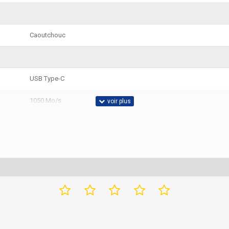
Caoutchouc
USB Type-C
1050 Mo/s
1000 Mo/s
1000 Go
Oui
Oui