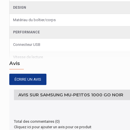
DESIGN
Matériau du boîtier/corps
PERFORMANCE
Connecteur USB
Vitesse de lecture
Avis
Vitesse d'écriture
ÉCRIRE UN AVIS
REPRÉSENTATION / RÉALISATION
Capacité du Solid State Drive (SSD)
AVIS SUR SAMSUNG MU-PE1T0S 1000 GO NOIR
NVM Express (NVMe) supporté
Protection par mot de passe
Total des commentaires (0)
Cliquez ici pour ajouter un avis pour ce produit