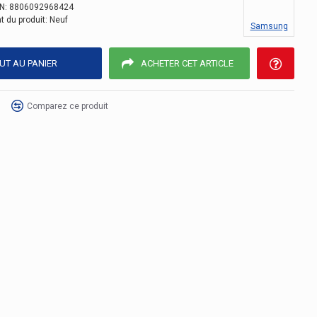
N:
8806092968424
t du produit:
Neuf
Samsung
UT AU PANIER
ACHETER CET ARTICLE
Comparez ce produit