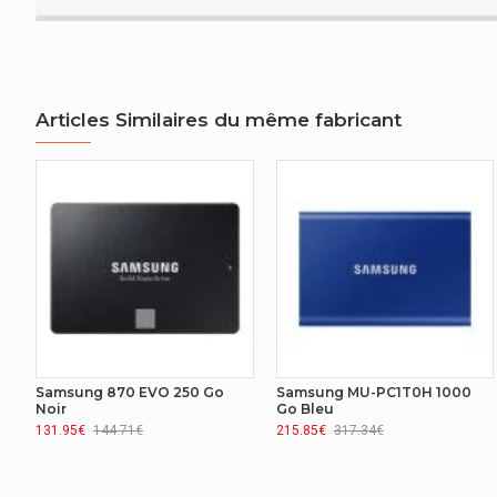
DÉTAILS TECHNIQUES
Certificats de durabilité
Articles Similaires du même fabricant
Samsung 870 EVO 250 Go
Samsung MU-PC1T0H 1000
Noir
Go Bleu
131.95€
144.71€
215.85€
317.34€