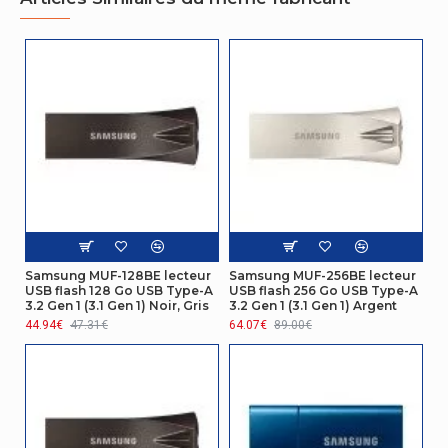
Humidité :
1 m
étanche jusqu'à
Design
Elément de
Casquette
format
Code du
système
84717070
harmonisé
Samsung MUF-128BE lecteur
Samsung MUF-256BE lecteur
USB flash 128 Go USB Type-A
USB flash 256 Go USB Type-A
3.2 Gen 1 (3.1 Gen 1) Noir, Gris
3.2 Gen 1 (3.1 Gen 1) Argent
44.94€
47.31€
64.07€
89.00€