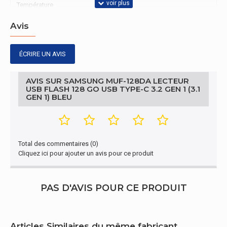
Température
hors
-10 - 70 °C
fonctionnement
Avis
Autres caractéristiques
ÉCRIRE UN AVIS
Nom du produit
MUF-128DA
AVIS SUR SAMSUNG MUF-128DA LECTEUR
Contenu de l'emballage
USB FLASH 128 GO USB TYPE-C 3.2 GEN 1 (3.1
GEN 1) BLEU
Quantité par
1 pièce(s)
paquet
Performance
Total des commentaires (0)
Cliquez ici pour ajouter un avis pour ce produit
Capacité
128 Go
Vitesse de
PAS D'AVIS POUR CE PRODUIT
400 Mo/s
lecture
Design
Articles Similaires du même fabricant