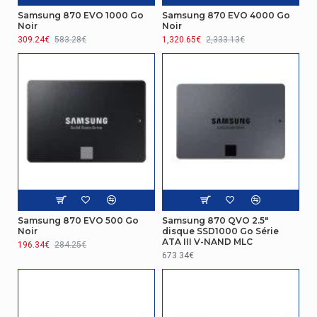
Samsung 870 EVO 1000 Go
Samsung 870 EVO 4000 Go
Noir
Noir
309.24€
583.28€
1,320.65€
2,333.13€
Samsung 870 EVO 500 Go
Samsung 870 QVO 2.5"
Noir
disque SSD1000 Go Série
ATA III V-NAND MLC
196.34€
284.25€
673.34€