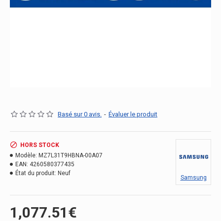
Basé sur 0 avis.
-
Évaluer le produit
HORS STOCK
Modèle:
MZ7L31T9HBNA-00A07
EAN:
4260580377435
État du produit:
Neuf
Samsung
1,077.51€