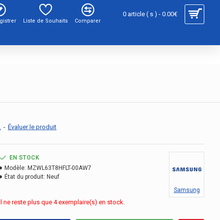
0 article ( s ) - 0.00€
gistrer
Liste de Souhaits
Comparer
.
-
Évaluer le produit
EN STOCK
Modèle:
MZWL63T8HFLT-00AW7
État du produit:
Neuf
Samsung
Il ne reste plus que 4 exemplaire(s) en stock.