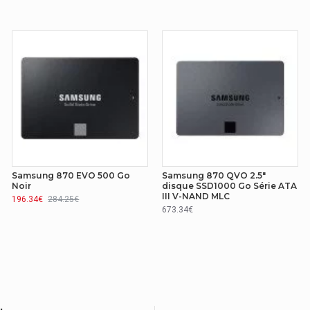
Samsung 870 EVO 500 Go
Samsung 870 QVO 2.5"
Noir
disque SSD1000 Go Série ATA
III V-NAND MLC
196.34€
284.25€
673.34€