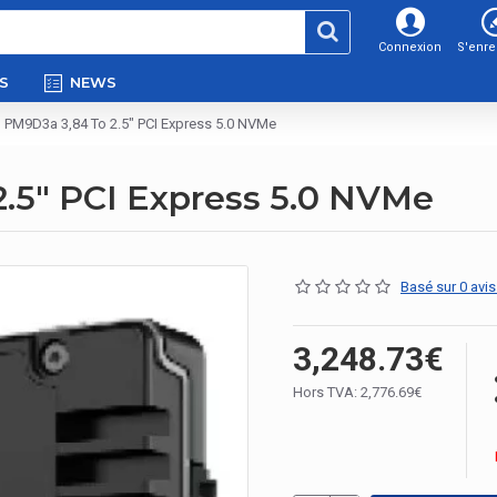
Connexion
S'enre
S
NEWS
PM9D3a 3,84 To 2.5" PCI Express 5.0 NVMe
.5" PCI Express 5.0 NVMe
Basé sur 0 avis
3,248.73€
Hors TVA: 2,776.69€