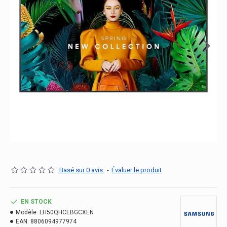
Basé sur 0 avis.
-
Évaluer le produit
EN STOCK
Modèle:
LH50QHCEBGCXEN
EAN:
8806094977974