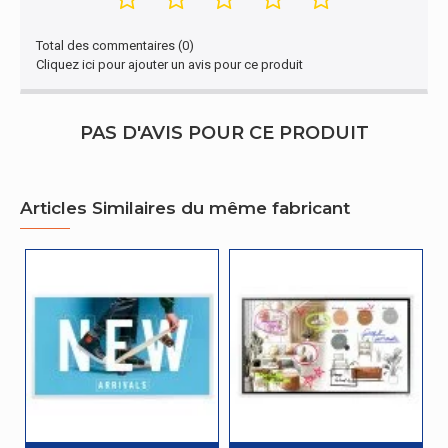
Processeur
Total des commentaires (0)
Famille de processeur
ARM Cortex
Cliquez ici pour ajouter un avis pour ce produit
Modèle de processeur
A73
PAS D'AVIS POUR CE PRODUIT
Processeur
Vitesse du processeur
1,6 GHz
Articles Similaires du même fabricant
Nombre de coeurs de
4
processeurs
Conditions environnementales
Taux d'humidité de
10 - 80%
fonctionnement
Connectivité
Quantité de ports HDMI
3