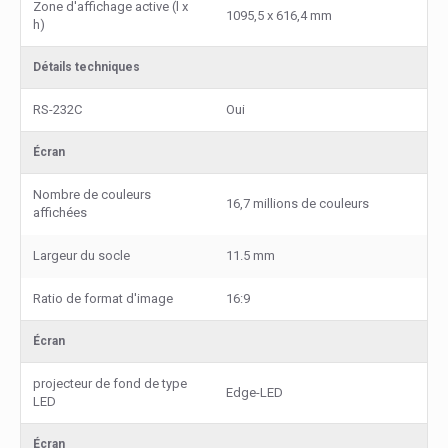
Zone d'affichage active (l x
1095,5 x 616,4 mm
h)
Détails techniques
RS-232C
Oui
Écran
Nombre de couleurs
16,7 millions de couleurs
affichées
Largeur du socle
11.5 mm
Ratio de format d'image
16:9
Écran
projecteur de fond de type
Edge-LED
LED
Écran