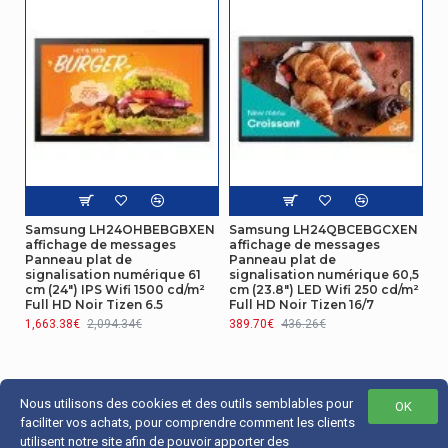
Audio
Haut-parleurs intégrés
Oui
Conditions environnementales
Température d'opération
0 - 40 °C
Connectivité
Samsung LH24OHBEBGBXEN
Samsung LH24QBCEBGCXEN
Port USB
Oui
affichage de messages
affichage de messages
Panneau plat de
Panneau plat de
signalisation numérique 61
signalisation numérique 60,5
Gestion d'énergie
cm (24") IPS Wifi 1500 cd/m²
cm (23.8") LED Wifi 250 cd/m²
Full HD Noir Tizen 6.5
Full HD Noir Tizen 16/7
1,663.38€
2,094.34€
389.70€
436.26€
Consommation d'énergie
0,5 W
(mode veille)
Consommation électrique
108 W
Nous utilisons des cookies et des outils semblables pour
OK
faciliter vos achats, pour comprendre comment les clients
Poids et dimensions
utilisent notre site afin de pouvoir apporter des