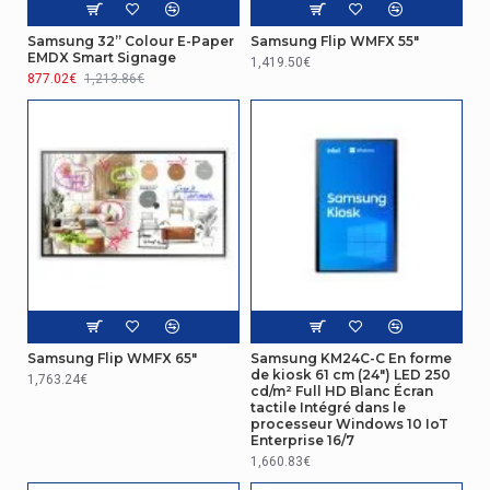
Version USB
2.0
Samsung 32” Colour E-Paper
Samsung Flip WMFX 55"
EMDX Smart Signage
1,419.50€
877.02€
1,213.86€
Connectivité
Nombre de ports USB
2
Connectivité
DisplayPorts en
1
Quantité d'interface
1
DisplayPorts
Écran
Samsung Flip WMFX 65"
Samsung KM24C-C En forme
de kiosk 61 cm (24") LED 250
1,763.24€
Taille de l'écran
127 cm (50")
cd/m² Full HD Blanc Écran
tactile Intégré dans le
processeur Windows 10 IoT
Résolution de l'écran
3840 x 2160 pixels
Enterprise 16/7
1,660.83€
Technologie d'affichage
LED