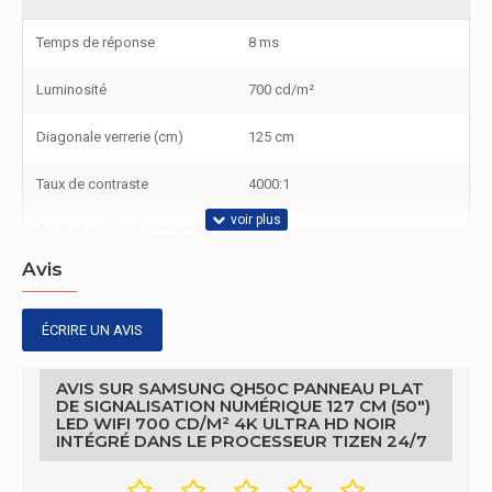
Temps de réponse
8 ms
Luminosité
700 cd/m²
Diagonale verrerie (cm)
125 cm
Taux de contraste
4000:1
Angle de vision horizontal
178°
Avis
Angle de vision vertical
178°
Pas de pixel
0,285 x 0,285 mm
ÉCRIRE UN AVIS
Type HD
4K Ultra HD
AVIS SUR SAMSUNG QH50C PANNEAU PLAT
DE SIGNALISATION NUMÉRIQUE 127 CM (50")
Mémoire vive
LED WIFI 700 CD/M² 4K ULTRA HD NOIR
INTÉGRÉ DANS LE PROCESSEUR TIZEN 24/7
Mémoire interne
16 Go