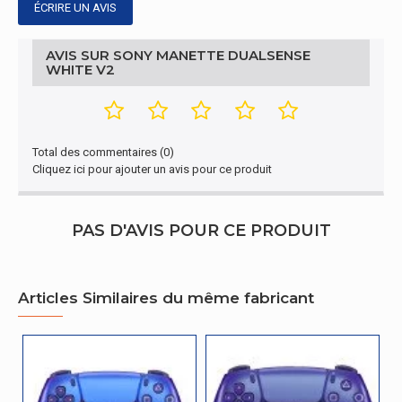
ÉCRIRE UN AVIS
Audio
Haut-parleurs
AVIS SUR SONY MANETTE DUALSENSE
Oui
intégrés
WHITE V2
Conditions environnementales
Température
5 - 35 °C
Total des commentaires (0)
d'opération
Cliquez ici pour ajouter un avis pour ce produit
Emballage
PAS D'AVIS POUR CE PRODUIT
Manuel
Oui
d'utilisation
Autres caractéristiques
Articles Similaires du même fabricant
Nom du
Manette DualSense White V2
produit
Connectivité