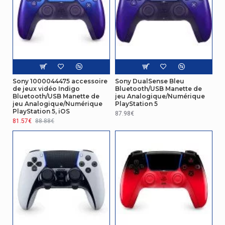
Sortie casque
Oui
audio
Dispositif d'entrée
Quantité de
14
boutons
Sony 1000044475 accessoire
Sony DualSense Bleu
de jeux vidéo Indigo
Bluetooth/USB Manette de
Emballage
Bluetooth/USB Manette de
jeu Analogique/Numérique
jeu Analogique/Numérique
PlayStation 5
PlayStation 5, iOS
Guide
87.98€
Oui
81.57€
88.88€
d'utilisation
Largeur de
188 mm
l'emballage
Profondeur de
69 mm
l'emballage
Hauteur de
189 mm
l'emballage