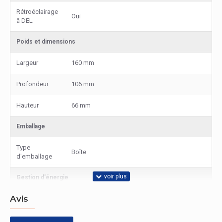
Rétroéclairage
Oui
â DEL
Poids et dimensions
Largeur
160 mm
Profondeur
106 mm
Hauteur
66 mm
Emballage
Type
Boîte
d'emballage
Gestion d'énergie
Avis
Source
Batterie
d'énergie