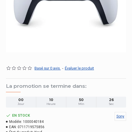
Basé sur 0 avis.
-
Évaluer le produit
La promotion se termine dans:
00
10
50
25
Jour
Heure
Min
Sec
EN STOCK
Sony
Modèle:
1000040184
EAN:
0711719575856