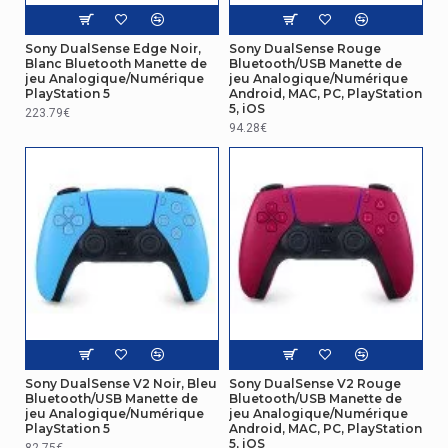
Réseau
Sony DualSense Edge Noir,
Sony DualSense Rouge
Blanc Bluetooth Manette de
Bluetooth/USB Manette de
Version du
5.1
jeu Analogique/Numérique
jeu Analogique/Numérique
Bluetooth
PlayStation 5
Android, MAC, PC, PlayStation
5, iOS
223.79€
Autres caractéristiques
94.28€
Type de
Intégré
batterie
Connectivité
Combo
casque /
Oui
microphone
Port
Dispositif d'entrée
Sony DualSense V2 Noir, Bleu
Sony DualSense V2 Rouge
Bluetooth/USB Manette de
Bluetooth/USB Manette de
Plates-formes
jeu Analogique/Numérique
jeu Analogique/Numérique
de jeux prises
Android, MAC, PC, PlayStation 5, iOS
PlayStation 5
Android, MAC, PC, PlayStation
5, iOS
en charge
82.75€