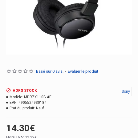
Basé sur 0 avis.
-
Évaluer le produit
HORS STOCK
Sony
Modèle:
MDRZX110B.AE
EAN:
4905524930184
État du produit:
Neuf
14.30€
Hors TVA: 12.22€