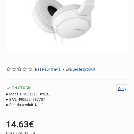
Basé sur 0 avis.
-
Évaluer le produit
EN STOCK
Sony
Modèle:
MDRZX110W.AE
EAN:
4905524937787
État du produit:
Neuf
14.63€
Hors TVA: 12.50€