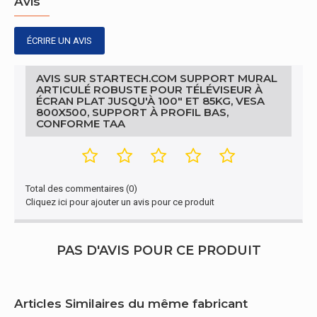
Avis
d'utilisation
Largeur de
945 mm
ÉCRIRE UN AVIS
l'emballage
Profondeur
AVIS SUR STARTECH.COM SUPPORT MURAL
de
ARTICULÉ ROBUSTE POUR TÉLÉVISEUR À
386 mm
ÉCRAN PLAT JUSQU'À 100" ET 85KG, VESA
l'emballage
800X500, SUPPORT À PROFIL BAS,
CONFORME TAA
Hauteur de
180 mm
l'emballage
Poids du
16,5 kg
paquet
Total des commentaires (0)
Cliquez ici pour ajouter un avis pour ce produit
Design
Matériau du
PAS D'AVIS POUR CE PRODUIT
Aluminium, Acier
boîtier/corps
Ergonomie
Articles Similaires du même fabricant