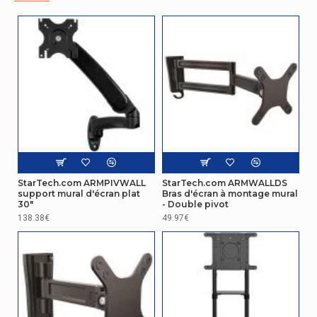
Gestion
optimisée
Oui
des câbles
Montage
Distance du
10,5 cm
mur (min)
Distance du
55 cm
mur (max)
Contenu de l'emballage
StarTech.com ARMPIVWALL
StarTech.com ARMWALLDS
support mural d'écran plat
Bras d'écran à montage mural
30"
- Double pivot
Type de clé
Clé Allen
138.38€
49.97€
Nombre de
rondelles
4
incluses
Design