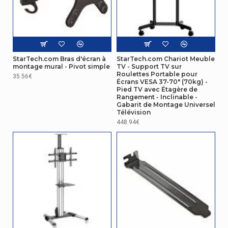
Fonction
Non
anti-vol
Ergonomie
Angle
StarTech.com Bras d'écran à
StarTech.com Chariot Meuble
-12 - 2°
d'inclinaison
montage mural - Pivot simple
TV - Support TV sur
Roulettes Portable pour
35.56€
Écrans VESA 37-70" (70kg) -
Montage
Pied TV avec Étagère de
Rangement - Inclinable -
Gabarit de Montage Universel
Compatibilité
Télévision
interface de
200 x 200 mm
448.94€
montage
(min)
Compatibilité
interface de
800 x 500 mm
montage
(max)
Emballage
crochets