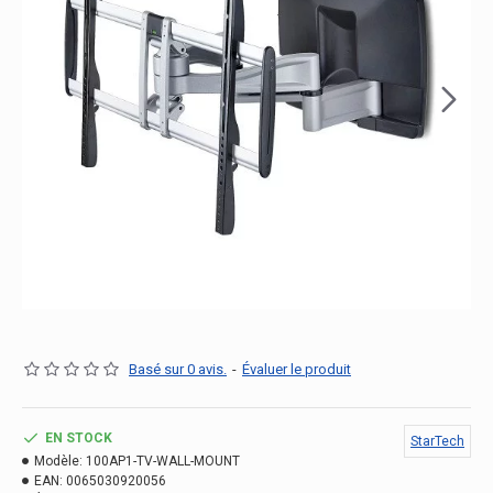
Basé sur 0 avis.
-
Évaluer le produit
EN STOCK
StarTech
Modèle:
100AP1-TV-WALL-MOUNT
EAN:
0065030920056