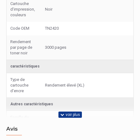
Cartouche
d'impression,
Noir
couleurs
Code OEM
TN2420
Rendement
par page de
3000 pages
toner noir
caractéristiques
Type de
cartouche
Rendement élevé (XL)
d'encre
Autres caractéristiques
Famille de
Everyday
produit
Avis
Nom du
Toner Mono Everyday™ de Xerox compatible