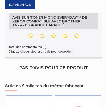
produit
avec Brother TN2420, Grande capacité
ÉCRIRE UN AVIS
Contenu de l'emballage
AVIS SUR TONER MONO EVERYDAY™ DE
XEROX COMPATIBLE AVEC BROTHER
Quantité par
1 pièce(s)
TN2420, GRANDE CAPACITÉ
paquet
Emballage
Largeur de
Total des commentaires (0)
180 mm
l'emballage
Cliquez ici pour ajouter un avis pour ce produit
Profondeur de
355 mm
l'emballage
PAS D'AVIS POUR CE PRODUIT
Hauteur de
125 mm
l'emballage
Articles Similaires du même fabricant
Poids du
790 g
paquet
Autres caractéristiques