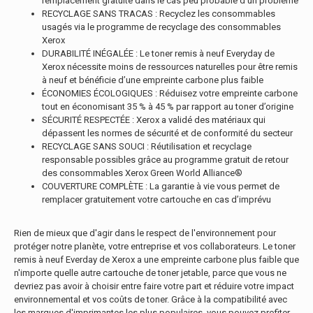
remplacement gratuite dans le cas peu probable d'un problème
RECYCLAGE SANS TRACAS : Recyclez les consommables
usagés via le programme de recyclage des consommables
Xerox
DURABILITÉ INÉGALÉE : Le toner remis à neuf Everyday de
Xerox nécessite moins de ressources naturelles pour être remis
à neuf et bénéficie d’une empreinte carbone plus faible
ÉCONOMIES ÉCOLOGIQUES : Réduisez votre empreinte carbone
tout en économisant 35 % à 45 % par rapport au toner d’origine
SÉCURITÉ RESPECTÉE : Xerox a validé des matériaux qui
dépassent les normes de sécurité et de conformité du secteur
RECYCLAGE SANS SOUCI : Réutilisation et recyclage
responsable possibles grâce au programme gratuit de retour
des consommables Xerox Green World Alliance®
COUVERTURE COMPLÈTE : La garantie à vie vous permet de
remplacer gratuitement votre cartouche en cas d’imprévu
Rien de mieux que d'agir dans le respect de l'environnement pour
protéger notre planète, votre entreprise et vos collaborateurs. Le toner
remis à neuf Everday de Xerox a une empreinte carbone plus faible que
n'importe quelle autre cartouche de toner jetable, parce que vous ne
devriez pas avoir à choisir entre faire votre part et réduire votre impact
environnemental et vos coûts de toner. Grâce à la compatibilité avec
les marques d'imprimantes les plus populaires, vous pouvez profiter