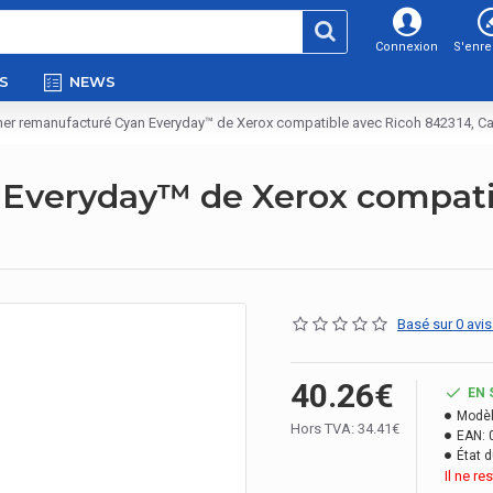
Connexion
S'enre
S
NEWS
ner remanufacturé Cyan Everyday™ de Xerox compatible avec Ricoh 842314, C
Everyday™ de Xerox compatib
Basé sur 0 avis
40.26€
EN 
Modèl
Hors TVA: 34.41€
EAN:
État d
Il ne r