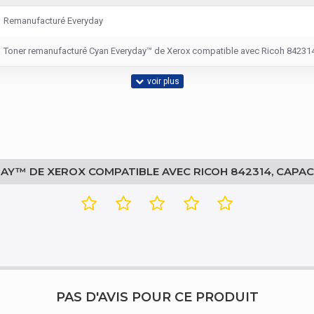
Remanufacturé Everyday
Toner remanufacturé Cyan Everyday™ de Xerox compatible avec Ricoh 842314
1 pièce(s)
AY™ DE XEROX COMPATIBLE AVEC RICOH 842314, CAPA
110 mm
590 mm
110 mm
770 g
PAS D'AVIS POUR CE PRODUIT