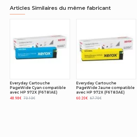
Type
Articles Similaires du même fabricant
Everyday Cartouche
Everyday Cartouche
PageWide Cyan compatible
PageWide Jaune compatible
avec HP 972X (F6T81AE)
avec HP 972X (F6T83AE)
48.98€
73.13€
60.20€
67.70€