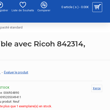
0 article ( s ) - 0.00€
gistrer
Liste de Souhaits
Comparer
apacité standard
le avec Ricoh 842314,
.
-
Évaluer le produit
STOCK
Xerox
e:
006R04890
0095205049411
u produit:
Neuf
este plus que 1 exemplaire(s) en stock.