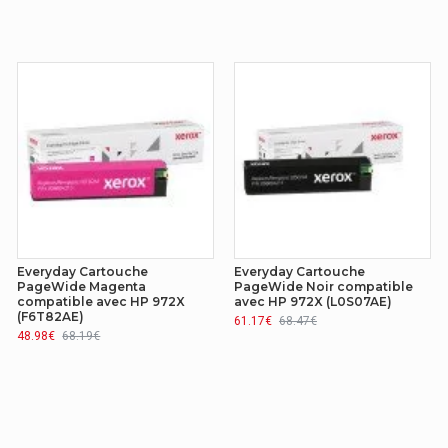
Compatible
Everyday Cartouche
Everyday Cartouche
PageWide Magenta
PageWide Noir compatible
compatible avec HP 972X
avec HP 972X (L0S07AE)
(F6T82AE)
61.17€
68.47€
48.98€
68.19€