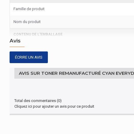
Famille de produit
Nom du produit
CONTENU DE L'EMBALLAGE
Avis
Quantité par paquet
ÉCRIRE UN AVIS
EMBALLAGE
Largeur de l'emballage
AVIS SUR TONER REMANUFACTURÉ CYAN EVERYD
Profondeur de l'emballage
Hauteur de l'emballage
Total des commentaires (0)
Cliquez ici pour ajouter un avis pour ce produit
Poids du paquet
AUTRES CARACTÉRISTIQUES