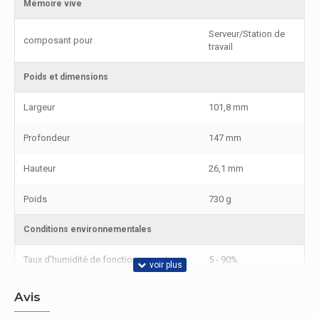
Mémoire vive
Serveur/Station de
composant pour
travail
Poids et dimensions
Largeur
101,8 mm
Profondeur
147 mm
Hauteur
26,1 mm
Poids
730 g
Conditions environnementales
Taux d'humidité de fonctionnement
5 - 90%
Taux d'humidité relative (stockage)
5 - 95%
Avis