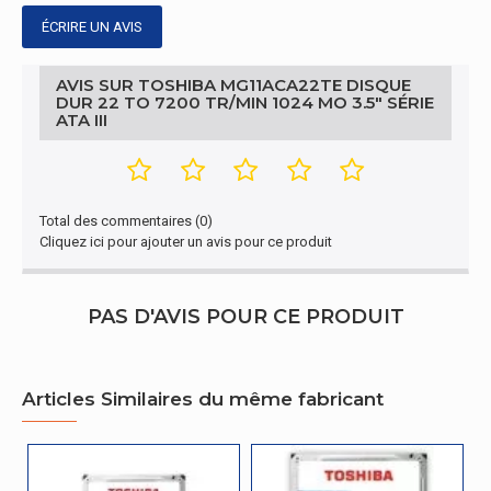
Conditions environnementales
ÉCRIRE UN AVIS
Choc durant le fonctionnement
50 G
AVIS SUR TOSHIBA MG11ACA22TE DISQUE
Vibrations en fonctionnement
0,75 G
DUR 22 TO 7200 TR/MIN 1024 MO 3.5" SÉRIE
ATA III
Vibrations hors fonctionnement
3 G
Choc hors fonctionnement
200 G
Total des commentaires (0)
Conditions environnementales
Cliquez ici pour ajouter un avis pour ce produit
Température d'opération
5 - 55 °C
PAS D'AVIS POUR CE PRODUIT
Température hors fonctionnement
-40 - 70 °C
Autres caractéristiques
Articles Similaires du même fabricant
Nom du produit
MG11ACA22TE
Autres caractéristiques