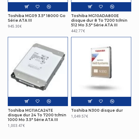
Toshiba MG09 3.5" 18000 Go
Toshiba MG10ADA800E
Série ATA III
disque dur 8 To 7200 tr/min
512 Mo 3.5" Série ATA III
945.30€
442.77€
Toshiba MG11ACA24TE
Toshiba N300 disque dur
disque dur 24 To 7200 tr/min
1,049.57€
1000 Mo 3.5" Série ATA III
1,003.47€