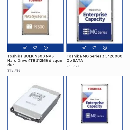
Type
HDD
représentation / réalisation
Temps moyen entre pannes
2500000 h
Toshiba BULK N300 NAS
Toshiba MG Series 3.5" 20000
Hard Drive 4TB 512MB disque
Go SATA
dur
958.52€
315.78€