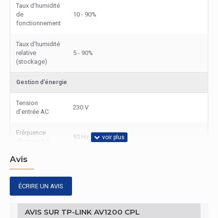
Taux d'humidité
de
10 - 90%
fonctionnement
Taux d'humidité
relative
5 - 90%
(stockage)
Gestion d'énergie
Tension
230 V
d'entrée AC
Fréquence
50 Hz
d'entrée AC
Avis
Conditions environnementales
Température
ÉCRIRE UN AVIS
0 - 40 °C
d'opération
AVIS SUR TP-LINK AV1200 CPL
Température