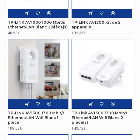
Hauteur de
10 cm
l'emballage
TP-LINK AV1000 1000 Mbit/s
TP-LINK AV1200 Kit de 2
Ethernet/LAN Blanc 2 pièce(s)
appareils
Emballage
48.98€
102.36€
Quantité par
2
pack
Design
Voyants
Réinitialiser, WLAN
Réseau
Nombre de port
ethernet LAN
3
(RJ-45)
TP-LINK AV1300 1300 Mbit/s
TP-Link AV1300 1300 Mbit/s
Ethernet/LAN Wifi Blanc 1
Ethernet/LAN Wifi Blanc 2
pièce
pièce(s)
Autres caractéristiques
108.08€
143.72€
Ethernet/LAN
Oui