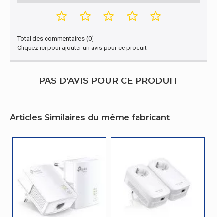
hors
-40 - 158 °C
fonctionnement
Gestion d'énergie
Total des commentaires (0)
Cliquez ici pour ajouter un avis pour ce produit
Consommation
d'énergie
5 W
(mode veille)
PAS D'AVIS POUR CE PRODUIT
Autres caractéristiques
Nom du produit
AV1200
Articles Similaires du même fabricant
Emballage
Càbles inclus
LAN (RJ-45)
Largeur de
23 cm
l'emballage
Profondeur de
19 cm
l'emballage