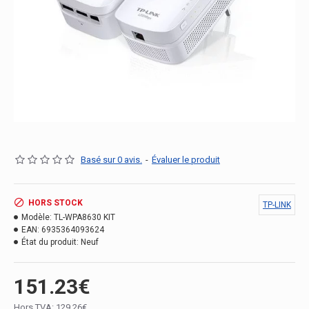
Basé sur 0 avis.
-
Évaluer le produit
HORS STOCK
TP-LINK
Modèle:
TL-WPA8630 KIT
EAN:
6935364093624
État du produit:
Neuf
151.23€
Hors TVA: 129.26€