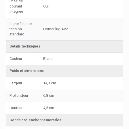
Prise de
courant
Oui
intégrée
Ligne à haute
tension
HomePlug AV2
standard
Détails techniques
Couleur
Blanc
Poids et dimensions
Largeur
14,1 cm
Profondeur
6,8 cm
Hauteur
4,5 cm
Conditions environnementales