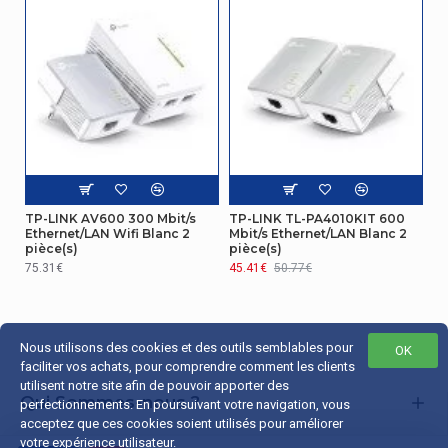
Certificat
Certification
CE, RoHS
Réseau
Modulation
OFDM
LAN Ethernet :
TP-LINK AV600 300 Mbit/s
TP-LINK TL-PA4010KIT 600
taux de
Ethernet/LAN Wifi Blanc 2
Mbit/s Ethernet/LAN Blanc 2
10,100,1000 Mbit/s
transfert des
pièce(s)
pièce(s)
données
75.31€
45.41€
50.77€
Distance de
fonctionnement
300 m
maximum
Nous utilisons des cookies et des outils semblables pour
OK
faciliter vos achats, pour comprendre comment les clients
utilisent notre site afin de pouvoir apporter des
Standards
IEEE 1901, IEEE 802.3u
Qui Sommes-nous ?
réseau
perfectionnements. En poursuivant votre navigation, vous
acceptez que ces cookies soient utilisés pour améliorer
Liens Utiles
votre expérience utilisateur.
Autres caractéristiques