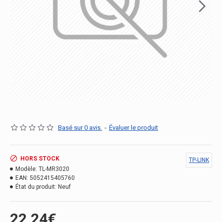
Basé sur 0 avis.
-
Évaluer le produit
HORS STOCK
TP-LINK
Modèle:
TL-MR3020
EAN:
5052415405760
État du produit:
Neuf
22.24€