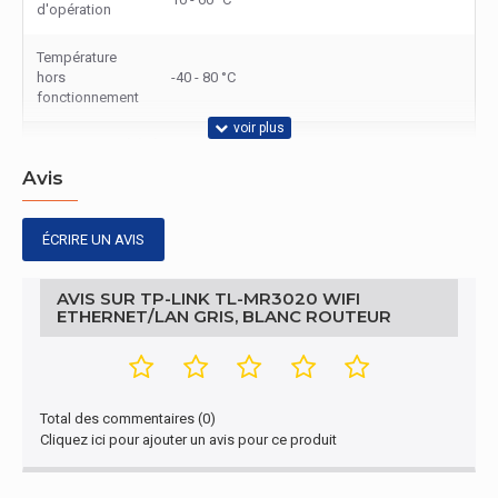
d'opération
Température
hors
-40 - 80 °C
fonctionnement
Autres caractéristiques
Avis
Nom du produit
TL-MR3020
Emballage
ÉCRIRE UN AVIS
Càbles inclus
LAN (RJ-45), USB
AVIS SUR TP-LINK TL-MR3020 WIFI
ETHERNET/LAN GRIS, BLANC ROUTEUR
Design
Voyants
Oui
Total des commentaires (0)
Ergonomie
Cliquez ici pour ajouter un avis pour ce produit
Bouton de
Oui
réinitialisation