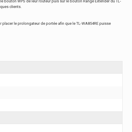
ur le bouton WPS de leur routeur puis sur le bouton Range Extender du TL-
ques clients.
our placer le prolongateur de portée afin que le TL-WA854RE puisse