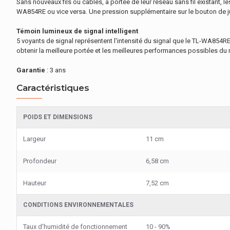
Sans nouveaux fils ou câbles, à portée de leur réseau sans fil existant, 
WA854RE ou vice versa. Une pression supplémentaire sur le bouton de ju
Témoin lumineux de signal intelligent
5 voyants de signal représentent l'intensité du signal que le TL-WA854RE
obtenir la meilleure portée et les meilleures performances possibles du
Garantie
: 3 ans
Caractéristiques
POIDS ET DIMENSIONS
Largeur
11 cm
Profondeur
6,58 cm
Hauteur
7,52 cm
CONDITIONS ENVIRONNEMENTALES
Taux d'humidité de fonctionnement
10 - 90%