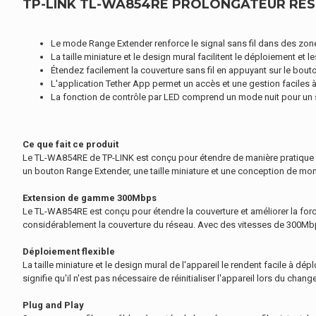
TP-LINK TL-WA854RE PROLONGATEUR RÉSE
Le mode Range Extender renforce le signal sans fil dans des zones
La taille miniature et le design mural facilitent le déploiement et 
Étendez facilement la couverture sans fil en appuyant sur le bout
L'application Tether App permet un accès et une gestion faciles à
La fonction de contrôle par LED comprend un mode nuit pour un 
Ce que fait ce produit
Le TL-WA854RE de TP-LINK est conçu pour étendre de manière pratique la c
un bouton Range Extender, une taille miniature et une conception de monta
Extension de gamme 300Mbps
Le TL-WA854RE est conçu pour étendre la couverture et améliorer la force du
considérablement la couverture du réseau. Avec des vitesses de 300Mbps sa
Déploiement flexible
La taille miniature et le design mural de l'appareil le rendent facile à 
signifie qu'il n'est pas nécessaire de réinitialiser l'appareil lors du cha
Plug and Play