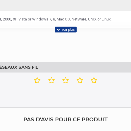
 2000, XP, Vista or Windows 7, 8, Mac OS, NetWare, UNIX or Linux.
ÉSEAUX SANS FIL
IEEE 802.11n
4-bit WEP, WPA-PSK, WPA2-PSK
PAS D'AVIS POUR CE PRODUIT