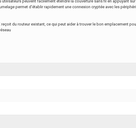
les utilisateurs peuvent facilement étendre la couverture sans fil en appuyant s
melage permet d'établir rapidement une connexion cryptée avec les périphéri
 reçoit du routeur existant, ce qui peut aider à trouver le bon emplacement p
 réseau