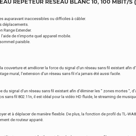
AU RÉPÉTEUR RÉSEAU BLANC 10, 100 MBIT/S 
 auparavant inaccessibles ou difficiles à câbler.
les déplacements.
on Range Extender.
 l'aide de n'importe quel appareil mobile.
sommeil paisible.
ouverture et améliorer la force du signal d'un réseau sans fil existant afin d
ge mural, l'extension d'un réseau sans fil n'a jamais été aussi facile.
 signal d'un réseau sans fil existant afin d'éliminer les " zones mortes ", d'ai
ns fil 802.11n, il est idéal pour la vidéo HD fluide, le streaming de musique 
déployer et à déplacer de manière flexible. De plus, la fonction de profil du T
ngement de routeur apparié.