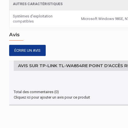
AUTRES CARACTÉRISTIQUES
Systèmes d'exploitation
Microsoft Windows 98SE, NT,
compatibles
CERTIFICAT
Avis
Certification
CE, RoHS
ÉCRIRE UN AVIS
RÉSEAU
AVIS SUR TP-LINK TL-WA854RE POINT D'ACCÈS R
Bande de fréquence
2.4 - 2.4835
Standards réseau
IEEE 802.11b, IEEE 802.11g, 
Total des commentaires (0)
RÉSEAU
Cliquez ici pour ajouter un avis pour ce produit
Algorithme de sécurité soutenu
128-bit WEP, 152-bit WEP, 6
REPRÉSENTATION / RÉALISATION