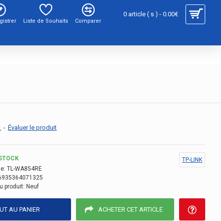
0 article ( s ) - 0.00€
gistrer
Liste de Souhaits
Comparer
.
-
Évaluer le produit
STOCK
TP-LINK
e:
TL-WA854RE
6935364071325
u produit:
Neuf
UT AU PANIER
ACHETER CET ARTICLE