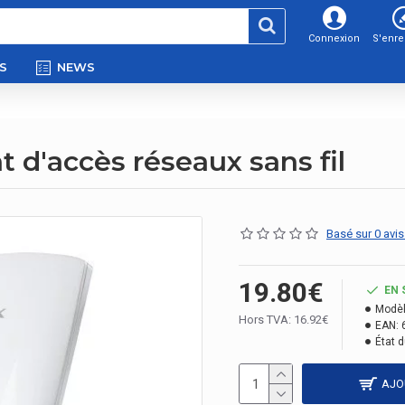
Connexion
S'enre
S
NEWS
d'accès réseaux sans fil
Basé sur 0 avis
19.80€
EN 
Modèl
Hors TVA: 16.92€
EAN:
État d
AJO