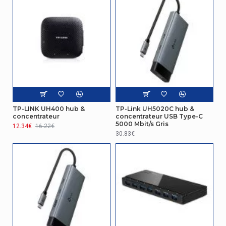
Plug and Play
Oui
Taux de
transfert de
1000 Mbit/s
données
Mac OS X 10.10 Yosemite, Mac OS X 10.11 El
Prise en charge
Capitan, Mac OS X 10.5 Leopard, Mac OS X
du système
10.6 Snow Leopard, Mac OS X 10.7 Lion, Mac
d'exploitation
OS X 10.8 Mountain Lion, Mac OS X 10.9
Mac
Mavericks
TP-LINK UH400 hub &
TP-Link UH5020C hub &
concentrateur
concentrateur USB Type-C
5000 Mbit/s Gris
Windows 10 Education,Windows 10
12.34€
16.22€
Education x64,Windows 10
30.83€
Enterprise,Windows 10 Enterprise
x64,Windows 10 Home,Windows 10 Home
x64,Windows 10 Pro,Windows 10 Pro
x64,Windows 7 Enterprise,Windows 7
Enterprise x64,Windows 7 Home
Basic,Windows 7 Home Basic x64,Windows 7
Home Premium,Windows 7 Home Premium
x64,Windows 7 Professional,Windows 7
Professional x64,Windows 7 Starter,Windows
7 Starter x64,Windows 7 Ultimate,Windows 7