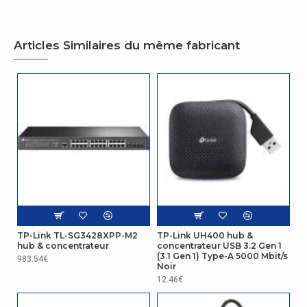
Nom du produit
UE330
Réseau
Articles Similaires du même fabricant
Nombre de port
ethernet LAN
1
(RJ-45)
Connectivité
Quantité de
ports de type A
3
USB 3,0 (3,1
Gen 1)
Performance
TP-Link TL-SG3428XPP-M2
TP-Link UH400 hub &
Type de source
hub & concentrateur
concentrateur USB 3.2 Gen 1
USB
d'alimentation
(3.1 Gen 1) Type-A 5000 Mbit/s
983.54€
Noir
12.46€
Performance