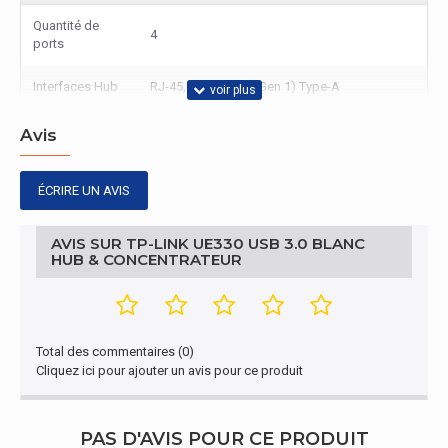
Quantité de
4
ports
Interfaces Hub
RJ-45,USB 3.0 (3.1 Gen 1) Type-A
Gestion d'énergie
Avis
Alimenté par
Oui
port USB
ÉCRIRE UN AVIS
Conditions environnementales
AVIS SUR TP-LINK UE330 USB 3.0 BLANC
HUB & CONCENTRATEUR
Température
0 - 40 °C
d'opération
Température
Total des commentaires (0)
hors
-20 - 70 °C
Cliquez ici pour ajouter un avis pour ce produit
fonctionnement
Autres caractéristiques
PAS D'AVIS POUR CE PRODUIT