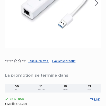
Basé sur 0 avis.
-
Évaluer le produit
La promotion se termine dans:
00
13
18
53
Jour
Heure
Min
Sec
EN STOCK
TP-LINK
Modèle:
UE330