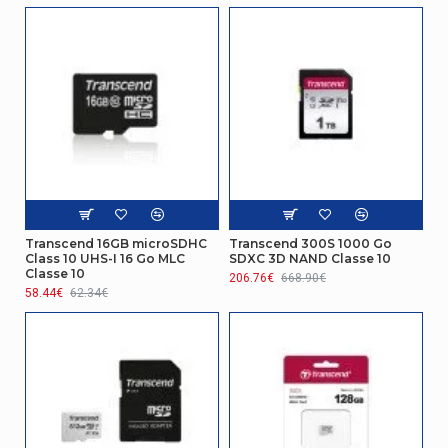
Code (IP)
Internationale
IPX7
Protection
Transcend 16GB microSDHC
Transcend 300S 1000 Go
Class 10 UHS-I 16 Go MLC
SDXC 3D NAND Classe 10
Classe 10
206.76€
668.90€
58.44€
62.34€