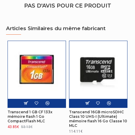
PAS D'AVIS POUR CE PRODUIT
Vitesse de
95 Mo/s
lecture
Vitesse
Articles Similaires du même fabricant
45 Mo/s
d'écriture
Certificat
Certification
CE, FCC, BSMI
Design
Humidité :
1 m
étanche jusqu'à
Performance
Transcend 1 GB CF 133x
Transcend 16GB microSDHC
Résistance
10000 cycles par secteur logique
mémoire flash 1 Go
Class 10 UHS-I (Ultimate)
CompactFlash MLC
mémoire flash 16 Go Classe 10
MLC
43.85€
53.13€
Design
114.11€