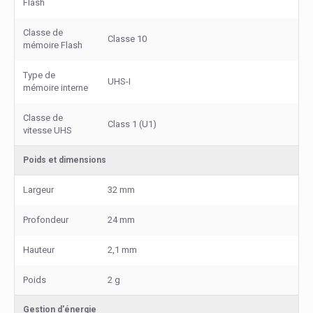
Flash
Classe de
Classe 10
mémoire Flash
Type de
UHS-I
mémoire interne
Classe de
Class 1 (U1)
vitesse UHS
Poids et dimensions
Largeur
32 mm
Profondeur
24 mm
Hauteur
2,1 mm
Poids
2 g
Gestion d'énergie