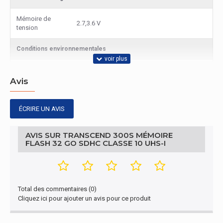
Mémoire de
2.7,3.6 V
tension
Conditions environnementales
Température
-25 - 85 °C
d'opération
Avis
Autres caractéristiques
ÉCRIRE UN AVIS
Nom du produit
300S
AVIS SUR TRANSCEND 300S MÉMOIRE
FLASH 32 GO SDHC CLASSE 10 UHS-I
Contenu de l'emballage
Quantité par
1 pièce(s)
paquet
Total des commentaires (0)
Performance
Cliquez ici pour ajouter un avis pour ce produit
Capacité
32 Go