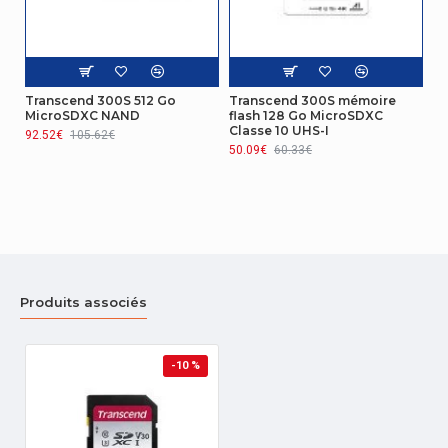
Transcend 300S 512 Go
Transcend 300S mémoire
MicroSDXC NAND
flash 128 Go MicroSDXC
Classe 10 UHS-I
92.52€
105.62€
50.09€
60.33€
Produits associés
-10 %