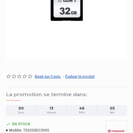
Basé sur 0 avis.
-
Évaluer le produit
La promotion se termine dans:
00
13
46
04
Jour
Heure
Min
Sec
EN STOCK
Modèle:
TS32GSDC300S