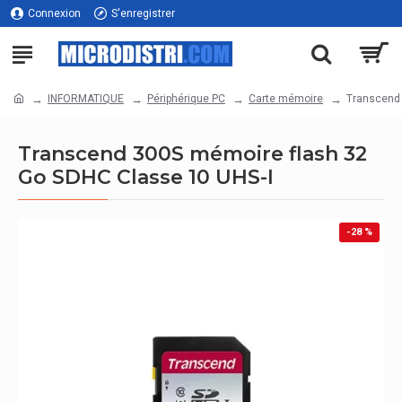
Connexion
S'enregistrer
INFORMATIQUE
Périphérique PC
Carte mémoire
Transcend 
Transcend 300S mémoire flash 32
Go SDHC Classe 10 UHS-I
-28 %