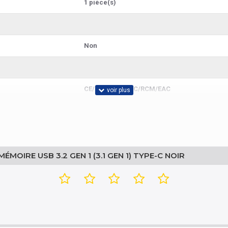
1 pièce(s)
Non
CE/FCC/BSMI/KC/RCM/EAC
MicroSDHC, MicroSDXC, SDHC, SDXC
OIRE USB 3.2 GEN 1 (3.1 GEN 1) TYPE-C NOIR
84719000