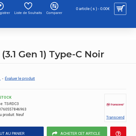
0 article ( s ) - 0.00€
gistrer
Liste de Souhaits
Comparer
3.1 Gen 1) Type-C Noir
.
-
Évaluer le produit
STOCK
e:
TS-RDC3
0760557846963
u produit:
Neuf
Transcend
UT AU PANIER
ACHETER CET ARTICLE