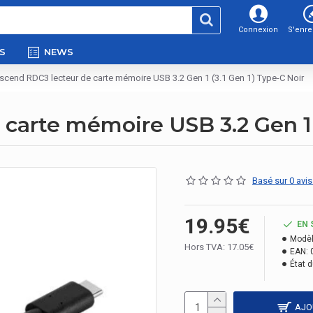
Connexion
S'enre
S
NEWS
scend RDC3 lecteur de carte mémoire USB 3.2 Gen 1 (3.1 Gen 1) Type-C Noir
carte mémoire USB 3.2 Gen 1 (
Basé sur 0 avis
19.95€
EN 
Modèl
Hors TVA: 17.05€
EAN:
État d
AJO