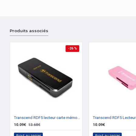
Produits associés
-26 %
Transcend RDF5 lecteur carte mémoire USB 3.0
10.09€
13.68€
10.09€
Ajout au panier
Ajout au panier