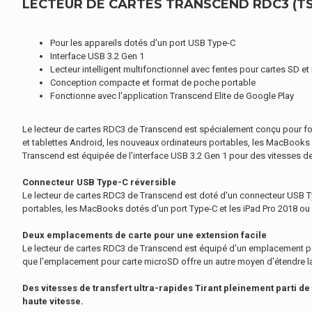
LECTEUR DE CARTES TRANSCEND RDC3 (TS
Pour les appareils dotés d'un port USB Type-C
Interface USB 3.2 Gen 1
Lecteur intelligent multifonctionnel avec fentes pour cartes SD e
Conception compacte et format de poche portable
Fonctionne avec l'application Transcend Elite de Google Play
Le lecteur de cartes RDC3 de Transcend est spécialement conçu pour fon
et tablettes Android, les nouveaux ordinateurs portables, les MacBooks
Transcend est équipée de l'interface USB 3.2 Gen 1 pour des vitesses de 
Connecteur USB Type-C réversible
Le lecteur de cartes RDC3 de Transcend est doté d'un connecteur USB Type
portables, les MacBooks dotés d'un port Type-C et les iPad Pro 2018 ou u
Deux emplacements de carte pour une extension facile
Le lecteur de cartes RDC3 de Transcend est équipé d'un emplacement p
que l'emplacement pour carte microSD offre un autre moyen d'étendre la 
Des vitesses de transfert ultra-rapides Tirant pleinement parti de 
haute vitesse.