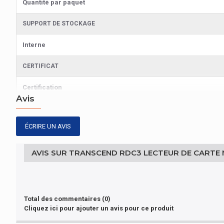
Quantité par paquet
SUPPORT DE STOCKAGE
Interne
CERTIFICAT
Certification
Avis
SUPPORT DE STOCKAGE
ÉCRIRE UN AVIS
Cartes mémoire compatibles
DESIGN
AVIS SUR TRANSCEND RDC3 LECTEUR DE CARTE MÉM
Code du système harmonisé
Total des commentaires (0)
Cliquez ici pour ajouter un avis pour ce produit