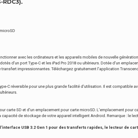
-RDC3).
t microSD
ctionner avec les ordinateurs et les appareils mobiles de nouvelle génératio
 dotés d'un port Type-C et les iPad Pro 2018 ou ultérieurs. Dotée d'un empla
transfert impressionnantes. Téléchargez gratuitement l'application Transcend E
-C réversible pour une plus grande facilité d'utilisation. Il est compatible av
ltérieurs.
our carte SD et d'un emplacement pour carte microSD. L'emplacement pour ca
capacité de stockage de votre appareil intelligent Android. Remarque : le lect
l'interface USB 3.2 Gen 1 pour des transferts rapides, le lecteur de car