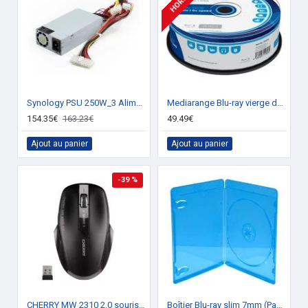
Synology PSU 250W_3 Alimentation 250W
Mediarange Blu-ray vierge double couche BD-R DL 50Go (Boite de 25)
154.35€
163.23€
49.49€
Ajout au panier
Ajout au panier
-39 %
CHERRY MW 2310 2.0 souris sans fil Optique 2400 DPI
Boîtier Blu-ray slim 7mm (Pack de 50)