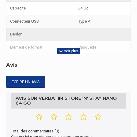
Capacité
64 Go
Connecteur USB
Type A
Design
Elément de format
Casquette
Avis
ÉCRIRE UN AVIS
AVIS SUR VERBATIM STORE 'N' STAY NANO
64 GO
Total des commentaires (0)
Cliquez ici pour ajouter un avis pour ce produit