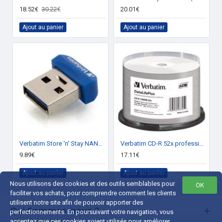
18.52€
30.22€
20.01€
Ajout au panier
Ajout au panier
Verbatim Store 'n' Stay NANO 32 Go
Verbatim CD-R 52x professional imprimable (boite de 50)
9.89€
17.11€
Ajout au panier
Ajout au panier
Nous utilisons des cookies et des outils semblables pour
OK
faciliter vos achats, pour comprendre comment les clients
utilisent notre site afin de pouvoir apporter des
Qui Sommes-nous ?
perfectionnements. En poursuivant votre navigation, vous
acceptez que ces cookies soient utilisés pour améliorer