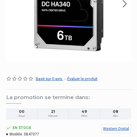
Basé sur 0 avis.
-
Évaluer le produit
La promotion se termine dans:
00
21
49
08
Jour
Heure
Min
Sec
EN STOCK
Western Digital
Modèle:
0B47077