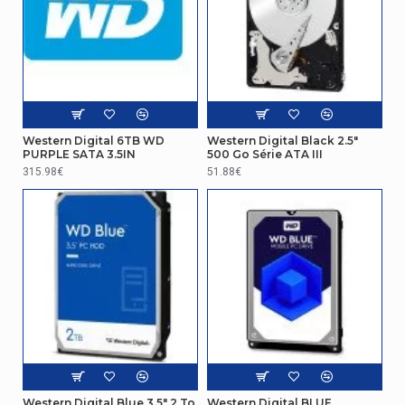
Autres caractéristiques
Disque
Type
dur
Contenu de l'emballage
Western Digital 6TB WD
Western Digital Black 2.5"
Adaptateur de lecteur de stockage inclus
Non
PURPLE SATA 3.5IN
500 Go Série ATA III
315.98€
51.88€
Western Digital Blue 3.5" 2 To
Western Digital BLUE