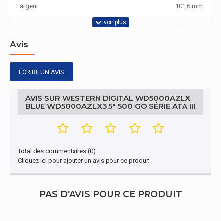
Largeur
101,6 mm
Profondeur
147 mm
Avis
Hauteur
25,4 mm
Poids
450 g
ÉCRIRE UN AVIS
Gestion d'énergie
AVIS SUR WESTERN DIGITAL WD5000AZLX
BLUE WD5000AZLX3.5" 500 GO SÉRIE ATA III
Consommation électrique (Lecture)
6,8 W
Consommation électrique (Ecriture)
6,8 W
Total des commentaires (0)
Consommation électrique (idle)
6,1 W
Cliquez ici pour ajouter un avis pour ce produit
Tension de fonctionnement
5 / 12 V
PAS D'AVIS POUR CE PRODUIT
Conditions environnementales
Choc durant le fonctionnement
30 G