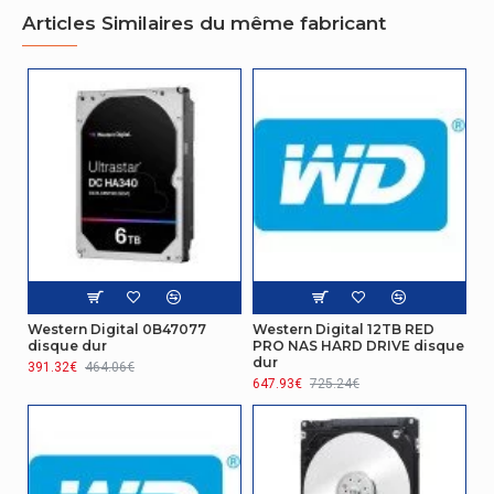
Articles Similaires du même fabricant
Choc hors fonctionnement
350 G
Conditions environnementales
Température d'opération
0 - 60 °C
Température hors fonctionnement
-40 - 70 °C
Gestion d'énergie
Consommation d'énergie (mode veille)
1,2 W
Autres caractéristiques
Western Digital 0B47077
Western Digital 12TB RED
disque dur
PRO NAS HARD DRIVE disque
dur
391.32€
464.06€
Nom du produit
Blue
647.93€
725.24€
Certificat
Conformité RoHS
Oui