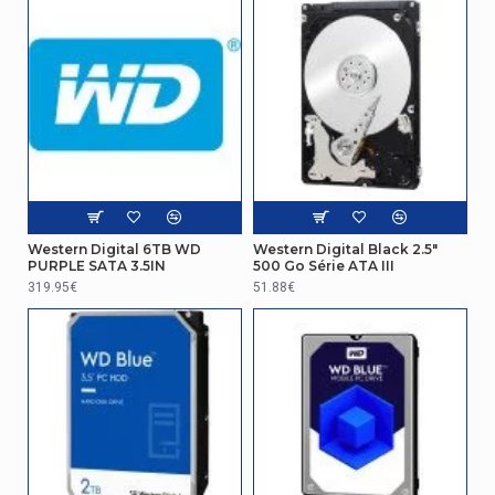
représentation / réalisation
Temps moyen entre pannes
1000000 h
Design
Code du système harmonisé
84717050
Western Digital 6TB WD
Western Digital Black 2.5"
PURPLE SATA 3.5IN
500 Go Série ATA III
319.95€
51.88€