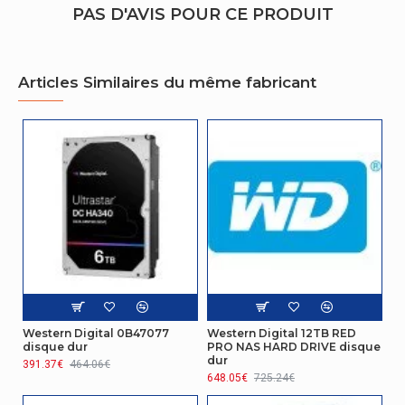
Température d'opération
0 - 65 °C
PAS D'AVIS POUR CE PRODUIT
Température hors fonctionnement
-40 - 70 °C
Articles Similaires du même fabricant
Gestion d'énergie
Consommation d'énergie (mode veille)
0,4 W
Autres caractéristiques
Famille de produit
Red Plus
Nom du produit
Red Plus
Autres caractéristiques
Type
HDD
Western Digital 0B47077
Western Digital 12TB RED
disque dur
PRO NAS HARD DRIVE disque
Détails techniques
dur
391.37€
464.06€
648.05€
725.24€
Certificats de durabilité
RoHS