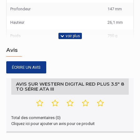
Profondeur
147 mm
Hauteur
26,1 mm
Poids
750 g
Avis
Gestion d'énergie
Consommation électrique (Lecture)
6,2 W
ÉCRIRE UN AVIS
Consommation électrique (Ecriture)
6,2 W
AVIS SUR WESTERN DIGITAL RED PLUS 3.5" 8
TO SÉRIE ATA III
Consommation électrique (idle)
4,1 W
Conditions environnementales
Choc hors fonctionnement
250 G
Total des commentaires (0)
Cliquez ici pour ajouter un avis pour ce produit
Conditions environnementales