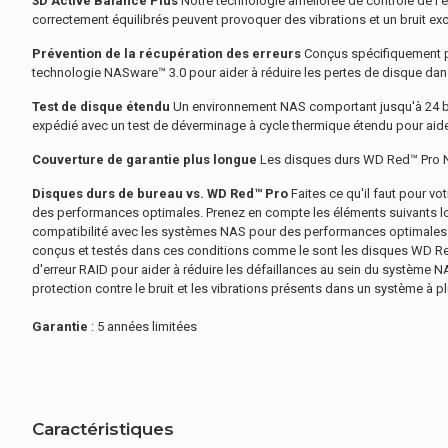
3D Active Balance Plus
Notre technologie améliorée de contrôle de l'é
correctement équilibrés peuvent provoquer des vibrations et un bruit ex
Prévention de la récupération des erreurs
Conçus spécifiquement po
technologie NASware™ 3.0 pour aider à réduire les pertes de disque dan
Test de disque étendu
Un environnement NAS comportant jusqu'à 24 bai
expédié avec un test de déverminage à cycle thermique étendu pour aide
Couverture de garantie plus longue
Les disques durs WD Red™ Pro NAS
Disques durs de bureau vs. WD Red™ Pro
Faites ce qu'il faut pour v
des performances optimales. Prenez en compte les éléments suivants lor
compatibilité avec les systèmes NAS pour des performances optimales. -
conçus et testés dans ces conditions comme le sont les disques WD Red
d'erreur RAID pour aider à réduire les défaillances au sein du système N
protection contre le bruit et les vibrations présents dans un système 
Garantie
: 5 années limitées
Caractéristiques