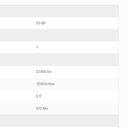
20 dB
1
22000 Go
7200 tr/min
3.5"
512 Mo