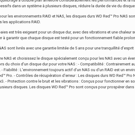
quilibrage à double plan améliore considérablement les performances et la fia
cessifs dans un système à plusieurs disques, réduire la durée de vie du disque
ur les environnements RAID et NAS, les disques durs WD Red™ Pro NAS sont é
s les applications RAID.
es est très exigeant pour un disque dur, avec des vibrations et une chaleur
r à garantir que chaque disque est testé pour un fonctionnement fiable prolo
 sont livrés avec une garantie limitée de 5 ans pour une tranquillité d'esprit
otre NAS et choisissez le disque spécialement conçu pour les NAS avec un évent
s du choix d'un disque dur pour votre NAS : - Compatibilité : Contrairement a
 Fiabilité : L'environnement toujours actif d'un NAS ou d'un RAID est un env
™ Pro. - Contrôles de récupération d'erreur : Les disques durs WD Red™ Pro
AS. - Protection contre le bruit et les vibrations : Conçus pour fonctionner en
à plusieurs disques. Les disques WD Red™ Pro sont conçus pour prospérer dan