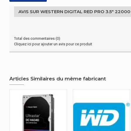
AVIS SUR WESTERN DIGITAL RED PRO 3.5" 22000 G
Hauteur
Poids
GESTION D'ÉNERGIE
Total des commentaires (0)
Cliquez ici pour ajouter un avis pour ce produit
Consommation électrique (idle)
CONDITIONS ENVIRONNEMENTALES
Choc durant le fonctionnement
Articles Similaires du même fabricant
Choc hors fonctionnement
CONDITIONS ENVIRONNEMENTALES
Température d'opération
Température hors fonctionnement