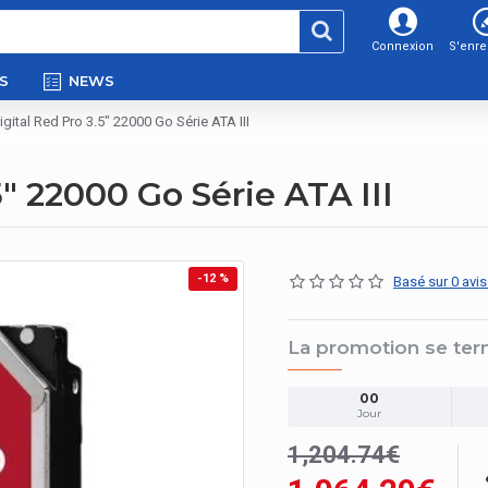
Connexion
S'enre
S
NEWS
gital Red Pro 3.5" 22000 Go Série ATA III
" 22000 Go Série ATA III
-12 %
Basé sur 0 avis
La promotion se ter
00
Jour
1,204.74€