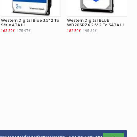
1,2 W
Western Digital Blue 3.5" 2 To
Western Digital BLUE
Série ATA III
WD20SPZX 2.5" 2 To SATA III
163.39€
175.97€
182.50€
195.39€
Red Pro
Oui
Oui
Oui
Oui
HDD