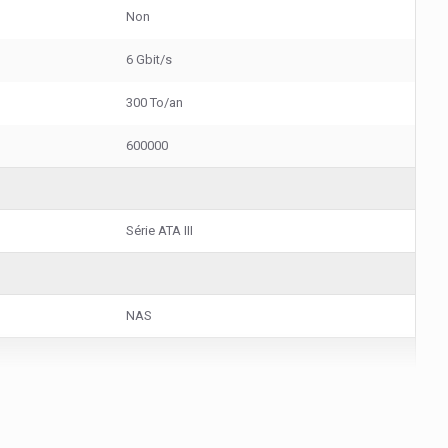
Non
6 Gbit/s
300 To/an
600000
Série ATA III
NAS
101,6 mm
147 mm