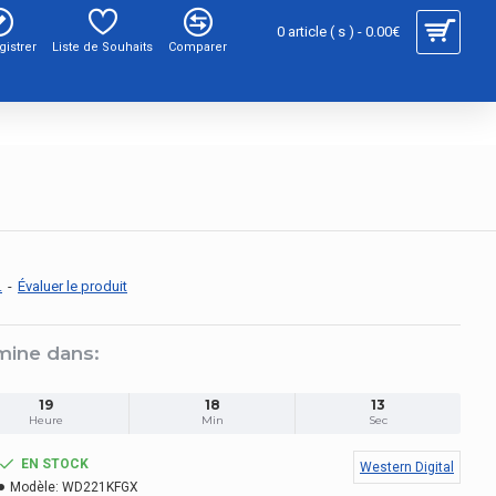
0 article ( s ) - 0.00€
gistrer
Liste de Souhaits
Comparer
.
-
Évaluer le produit
mine dans:
19
18
12
Heure
Min
Sec
EN STOCK
Western Digital
Modèle:
WD221KFGX