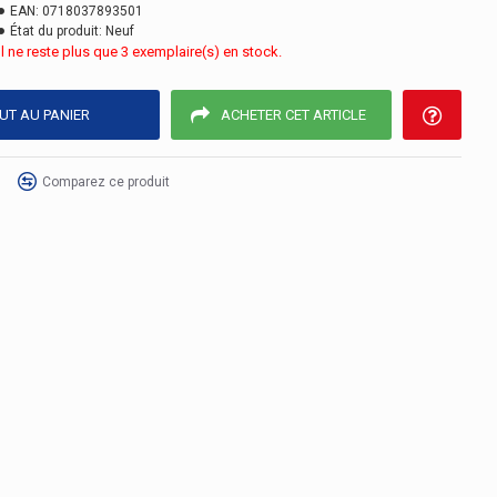
EAN:
0718037893501
État du produit:
Neuf
Il ne reste plus que 3 exemplaire(s) en stock.
UT AU PANIER
ACHETER CET ARTICLE
Comparez ce produit