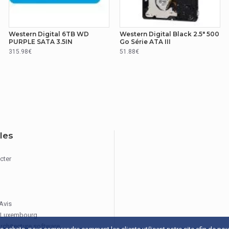
Western Digital 6TB WD
Western Digital Black 2.5" 500
PURPLE SATA 3.5IN
Go Série ATA III
315.98€
51.88€
iles
cter
 Avis
 Luxembourg
architecture software