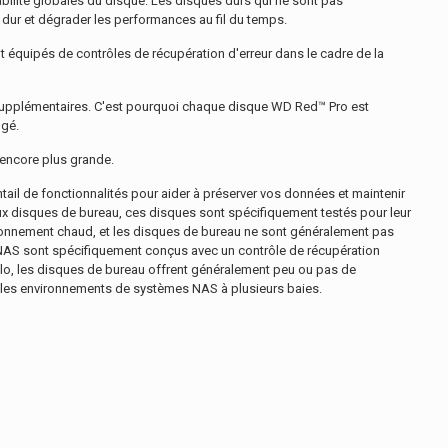
bilité globales du disque. Les disques durs qui ne sont pas
 dur et dégrader les performances au fil du temps.
quipés de contrôles de récupération d'erreur dans le cadre de la
 supplémentaires. C'est pourquoi chaque disque WD Red™ Pro est
ngé.
 encore plus grande.
ail de fonctionnalités pour aider à préserver vos données et maintenir
ux disques de bureau, ces disques sont spécifiquement testés pour leur
ironnement chaud, et les disques de bureau ne sont généralement pas
 NAS sont spécifiquement conçus avec un contrôle de récupération
 solo, les disques de bureau offrent généralement peu ou pas de
s les environnements de systèmes NAS à plusieurs baies.