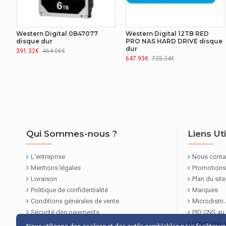
GESTION D'ÉNERGIE
Consommation d'énergie (mode veille)
Western Digital 0B47077
Western Digital 12TB RED
disque dur
PRO NAS HARD DRIVE disque
dur
391.32€
464.06€
AUTRES CARACTÉRISTIQUES
647.93€
725.24€
Nom du produit
CARACTÉRISTIQUES
Contrôle de restauration d?erreur (ERC)
Qui Sommes-nous ?
Liens Ut
Format avancé (AF)
L'entreprise
Nous conta
Fonctionnement 24h/24 7j/7
Mentions légales
Promotions
Livraison
Plan du site
Capteur de chocs
Politique de confidentialité
Marques
Conditions générales de vente
Microdistri
AUTRES CARACTÉRISTIQUES
Sécurité des paiements
PID CNS au
Enterprise 
Type