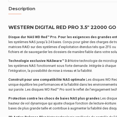
Description
WESTERN DIGITAL RED PRO 3.5" 22000 GO S
Disque dur NAS WD Red™ Pro. Pour les exigences des grandes ent
les systèmes NAS jusqu'à 24 baies. Conçu pour gérer des charges de trav
matrices RAID sur des systèmes d'exploitation étendus tels que ZFS ou 
fichiers et de sauvegarder les dossiers de manière fiable dans votre sol
Technologie exclusive NASware™ 3.0
Notre technologie de micrologi
les systèmes NAS fonctionnant sous forte demande. Intégrée à chaque 
l'intégration, la possibilité de mise à niveau et la fiabilité.
Construit pour une compatibilité NAS optimale
Les disques WD Red™ 
unique équilibre les performances et la fiabilité dans les environnemen
sur parole. Les disques WD Red™ Pro sont le reflet de l'engagement tec
Protection contre les chocs de baies NAS plus grandes
Les disques
hauteur de vol dynamique qui ajuste chaque fonction de lecture-écritu
baies de plus grande taille et contribue à augmenter la fiabilité des disq