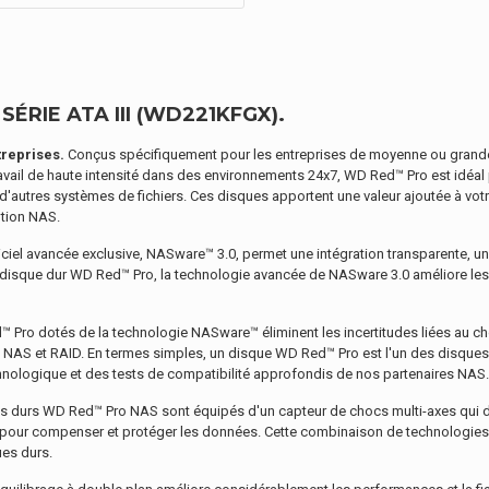
ÉRIE ATA III (WD221KFGX).
reprises.
Conçus spécifiquement pour les entreprises de moyenne ou grande
ail de haute intensité dans des environnements 24x7, WD Red™ Pro est idéal po
d'autres systèmes de fichiers. Ces disques apportent une valeur ajoutée à vot
ution NAS.
ciel avancée exclusive, NASware™ 3.0, permet une intégration transparente, 
disque dur WD Red™ Pro, la technologie avancée de NASware 3.0 améliore les
Pro dotés de la technologie NASware™ éliminent les incertitudes liées au ch
ts NAS et RAID. En termes simples, un disque WD Red™ Pro est l'un des disque
hnologique et des tests de compatibilité approfondis de nos partenaires NAS.
 durs WD Red™ Pro NAS sont équipés d'un capteur de chocs multi-axes qui dé
re pour compenser et protéger les données. Cette combinaison de technologi
ues durs.