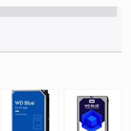
26,1 mm
670 g
3,4 W
40 G
200 G
0 - 65 °C
-40 - 70 °C