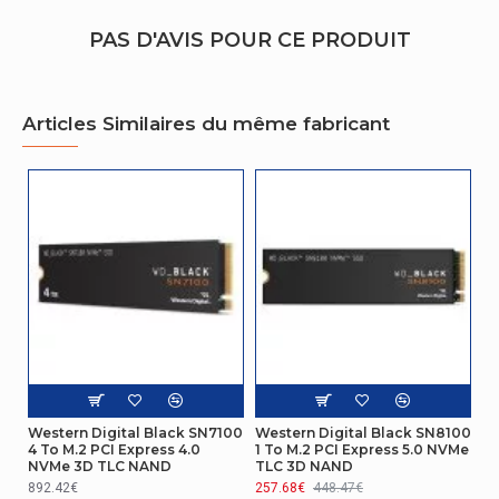
Performance
PAS D'AVIS POUR CE PRODUIT
Vitesse de lecture
560 Mo/s
Vitesse d'écriture
530 Mo/s
Articles Similaires du même fabricant
Certificat
FCC, UL, TUV, KC, BSMI,
Certification
VCCI
représentation / réalisation
Capacité du Solid State Drive (SSD)
2000 Go
Type de mémoire
3D NAND
Taux de transfert des données
6 Gbit/s
Western Digital Black SN7100
Western Digital Black SN8100
4 To M.2 PCI Express 4.0
1 To M.2 PCI Express 5.0 NVMe
Lecture aléatoire (4KB)
95000 IOPS
NVMe 3D TLC NAND
TLC 3D NAND
892.42€
257.68€
448.47€