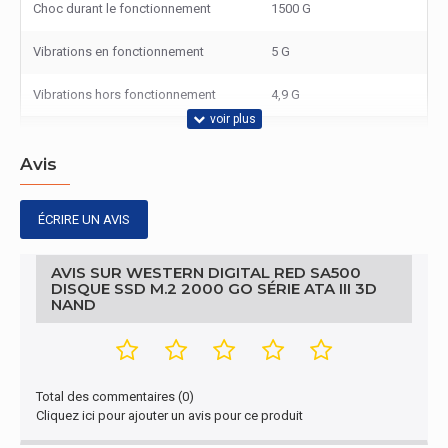
Choc durant le fonctionnement
1500 G
Vibrations en fonctionnement
5 G
Vibrations hors fonctionnement
4,9 G
Conditions environnementales
Avis
Température d'opération
0 - 70 °C
ÉCRIRE UN AVIS
Température hors fonctionnement
-55 - 85 °C
Autres caractéristiques
AVIS SUR WESTERN DIGITAL RED SA500
DISQUE SSD M.2 2000 GO SÉRIE ATA III 3D
NAND
Nom du produit
Red SA500
Autres caractéristiques
Taux d'erreur non corrigeable Bit
<1 sector per 10^17 bits
Total des commentaires (0)
(UBER)
read
Cliquez ici pour ajouter un avis pour ce produit