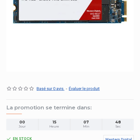
Basé sur 0 avis.
-
Évaluer le produit
La promotion se termine dans:
00
15
07
48
Jour
Heure
Min
Sec
EN STOCK
Western Digital