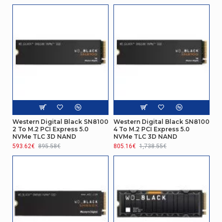
NVM Express (NVMe) supporté
Non
Écriture aléatoire (4KB)
85000 IOPS
Classe TBW
1300
représentation / réalisation
Temps moyen entre pannes
1750000 h
Support de stockage
Western Digital Black SN8100
Western Digital Black SN8100
Facteur de forme SSD
M.2
2 To M.2 PCI Express 5.0
4 To M.2 PCI Express 5.0
NVMe TLC 3D NAND
NVMe TLC 3D NAND
593.62€
895.58€
805.16€
1,738.55€