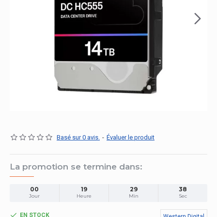
Basé sur 0 avis.
-
Évaluer le produit
La promotion se termine dans:
00
19
29
38
Jour
Heure
Min
Sec
EN STOCK
Western Digital