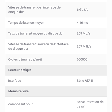
Vitesse de transfert de l'interface de
6 Gbit/s
disque dur
Temps de latence moyen
4,16 ms
Taux de transfert moyen du disque dur
269 Mo/s
Vitesse de transfert soutenu de l'interface
257 MiB/s
de disque dur
Cycles démarrage/arrêt
600000
Lecteur optique
Interface
Série ATA III
Mémoire vive
Serveur/Station de
composant pour
travail