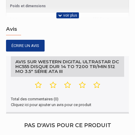
Poids et dimensions
Largeur
101,6 mm
Avis
Profondeur
147 mm
Hauteur
26,1 mm
ÉCRIRE UN AVIS
Poids
679 g
AVIS SUR WESTERN DIGITAL ULTRASTAR DC
HC555 DISQUE DUR 14 TO 7200 TR/MIN 512
Gestion d'énergie
MO 3.5" SÉRIE ATA III
Consommation électrique (idle)
5,3 W
Tension de fonctionnement
5 / 12 V
Total des commentaires (0)
Cliquez ici pour ajouter un avis pour ce produit
Conditions environnementales
Choc durant le fonctionnement
50 G
PAS D'AVIS POUR CE PRODUIT
Vibrations en fonctionnement
0,67 G