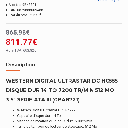
Modèle:
0B48721
EAN:
0829686009486
État du produit:
Neuf
865.98€
811.77€
Hors TVA: 693.82€
Description
WESTERN DIGITAL ULTRASTAR DC HC555
DISQUE DUR 14 TO 7200 TR/MIN 512 MO
3.5" SÉRIE ATA III (0B48721).
Western Digital Ultrastar DC HC555
Capacité disque dur: 14 To
Vitesse de rotation du disque dur: 7200 tr/min
Taille du tampon du lecteur de stockage: 512 Mo