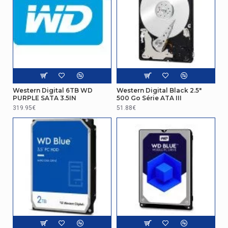
Famille de produit
Ultrastar
Nom du produit
DC HC555
Caractéristiques
Fonctionnement 24h/24 7j/7
Oui
Western Digital 6TB WD
Western Digital Black 2.5"
Autres caractéristiques
PURPLE SATA 3.5IN
500 Go Série ATA III
319.95€
51.88€
Type
HDD
représentation / réalisation
Temps moyen entre pannes
2500000 h