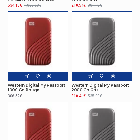
534.13€
1,080.50€
210.54€
301.78€
Performance
Prise en charge du système
Oui
d'exploitation Mac
Prise en charge du système
Oui
d'exploitation Windows
Réseau
Wifi
Non
Western Digital My Passport
Western Digital My Passport
1000 Go Rouge
2000 Go Gris
306.52€
310.41€
535.99€