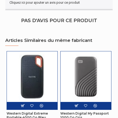
Cliquez ici pour ajouter un avis pour ce produit
Performance
Connecteur USB
USB Type-C
PAS D'AVIS POUR CE PRODUIT
Vitesse de lecture
2000 Mo/s
Vitesse d'écriture
2000 Mo/s
Articles Similaires du même fabricant
Autres caractéristiques
Guide de démarrage rapide
Oui
représentation / réalisation
Capacité du Solid State
1000 Go
Drive (SSD)
Taux de transfert des
10 Gbit/s
données
Western Digital Extreme
Western Digital My Passport
Le chiffrement matériel
Non
Portable 4000 Go Bleu
1000 Go Gris