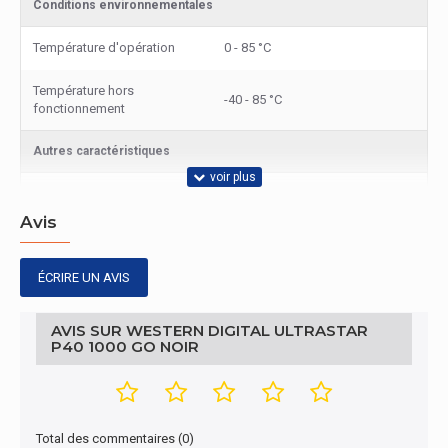
Conditions environnementales
Température d'opération
0 - 85 °C
Température hors
-40 - 85 °C
fonctionnement
Autres caractéristiques
Famille de produit
Ultrastar
Avis
Nom du produit
P40
ÉCRIRE UN AVIS
Emballage
USB Type-C vers USB Type-A,
AVIS SUR WESTERN DIGITAL ULTRASTAR
Càbles inclus
USB Type-C vers USB Type-C
P40 1000 GO NOIR
Design
Matériau du boîtier/corps
Métal
Total des commentaires (0)