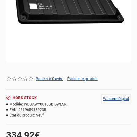
Basé sur 0 avis.
-
Évaluer le produit
HORS STOCK
Western Digital
Modèle:
WDBAWY0010BBK-WESN
EAN:
0619659189235
État du produit:
Neuf
334.92€