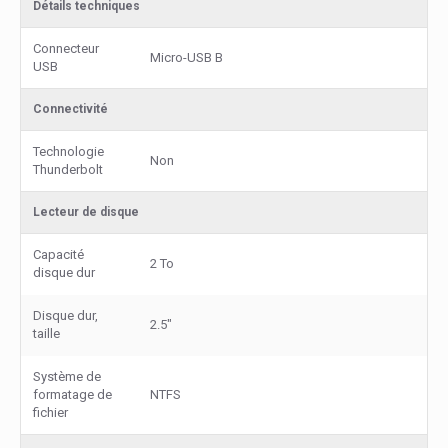
Détails techniques
Connecteur
Micro-USB B
USB
Connectivité
Technologie
Non
Thunderbolt
Lecteur de disque
Capacité
2 To
disque dur
Disque dur,
2.5"
taille
Système de
formatage de
NTFS
fichier