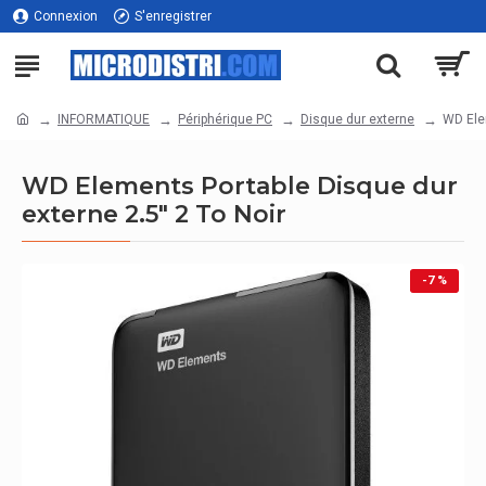
Connexion
S'enregistrer
INFORMATIQUE
Périphérique PC
Disque dur externe
WD Elem
WD Elements Portable Disque dur
externe 2.5" 2 To Noir
-7 %