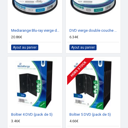
x64,Windows Vista Enterprise,Windows Vista
Enterprise x64,Windows Vista Home
Basic,Windows Vista Home Basic
x64,Windows Vista Home Premium,Windows
Vista Home Premium x64,Windows Vista
Ultimate,Windows Vista Ultimate
Mediarange Blu-ray vierge double couche BD-R DL 50Go imprimable (boite de 10)
DVD vierge double couche Mediarange DVD+R DL 8x (boite de 10)
x64,Windows XP Home,Windows XP Home
20.86€
6.34€
x64,Windows XP Professional,Windows XP
Professional x64
Ajout au panier
Ajout au panier
Réseau
HORS STOCK
Wifi
Non
Design
Type d'appareil
Disque dur
Boîtier 4 DVD (pack de 5)
Boîtier 5 DVD (pack de 5)
3.46€
4.66€