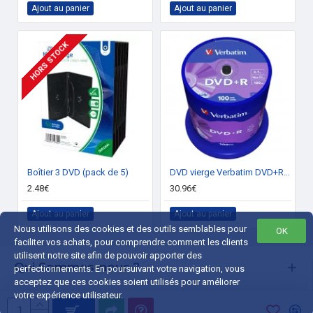
Ajout au panier
Ajout au panier
HORS STOCK
Boîtier 3 DVD (pack de 5)
DVD vierge Verbatim DVD+R 16x. (boite de 100)
2.48€
30.96€
Ajout au panier
Ajout au panier
Nous utilisons des cookies et des outils semblables pour
OK
faciliter vos achats, pour comprendre comment les clients
utilisent notre site afin de pouvoir apporter des
Qui Sommes-nous ?
perfectionnements. En poursuivant votre navigation, vous
acceptez que ces cookies soient utilisés pour améliorer
Liens Utiles
votre expérience utilisateur.