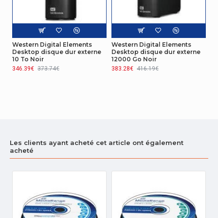
du système
Oui
d'exploitation
Mac
Windows 10 Education,Windows 10
Western Digital Elements
Western Digital Elements
Education x64,Windows 10
Desktop disque dur externe
Desktop disque dur externe
10 To Noir
12000 Go Noir
Enterprise,Windows 10 Enterprise
x64,Windows 10 Home,Windows 10 Home
346.39€
373.74€
383.28€
416.19€
x64,Windows 10 IOT Core,Windows 10
Pro,Windows 10 Pro x64,Windows 7
Enterprise,Windows 7 Enterprise
x64,Windows 7 Home Basic,Windows 7
Home Basic x64,Windows 7 Home
Premium,Windows 7 Home Premium
x64,Windows 7 Professional,Windows 7
Professional x64,Windows 7 Starter,Windows
Les clients ayant acheté cet article ont également
7 Starter x64,Windows 7 Ultimate,Windows 7
acheté
Prise en charge
Ultimate x64,Windows 8,Windows 8
du système
Enterprise,Windows 8 Enterprise
d'exploitation
x64,Windows 8 Pro,Windows 8 Pro
Windows
x64,Windows 8 x64,Windows 8.1,Windows
8.1 Enterprise,Windows 8.1 Enterprise
x64,Windows 8.1 Pro,Windows 8.1 Pro
x64,Windows 8.1 x64,Windows Vista
Business,Windows Vista Business