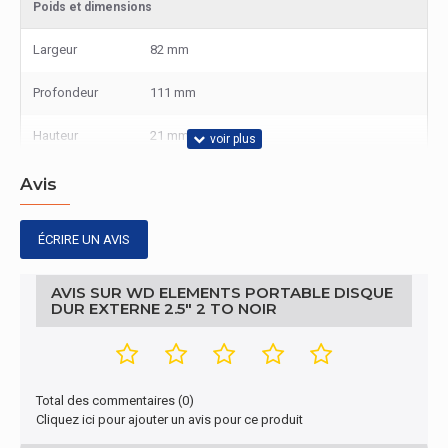
Poids et dimensions
Largeur
82 mm
Profondeur
111 mm
Hauteur
21 mm
Poids
230 g
Avis
Connectivité
ÉCRIRE UN AVIS
Version USB
3.0 (3.1 Gen 1)
AVIS SUR WD ELEMENTS PORTABLE DISQUE
Gestion d'énergie
DUR EXTERNE 2.5" 2 TO NOIR
Tension
5
d'entrée
Total des commentaires (0)
Gestion d'énergie
Cliquez ici pour ajouter un avis pour ce produit