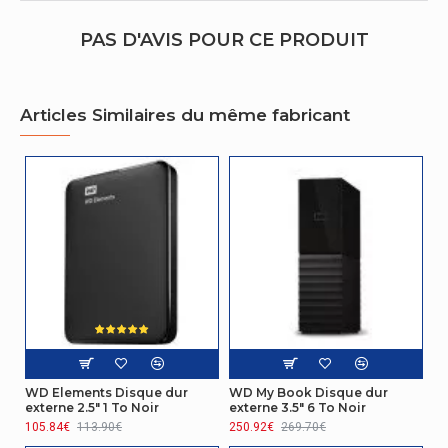
Alimenté par
Oui
port USB
PAS D'AVIS POUR CE PRODUIT
Adaptateur
d'alimentation
Non
externe
Articles Similaires du même fabricant
Conditions environnementales
Température
5 - 35 °C
d'opération
Température
hors
-20 - 65 °C
fonctionnement
Autres caractéristiques
Nom du produit
WD Elements Portable
WD Elements Disque dur
WD My Book Disque dur
externe 2.5" 1 To Noir
externe 3.5" 6 To Noir
Emballage
105.84€
113.90€
250.92€
269.70€