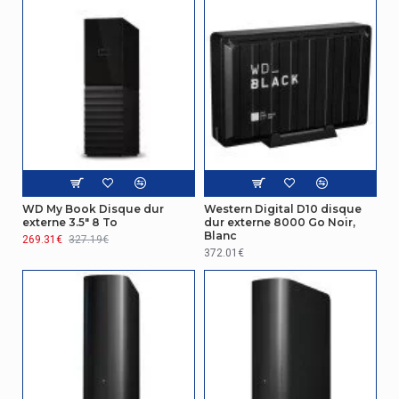
Càbles inclus
Micro-USB
Guide
Oui
d'utilisation
Design
Voyants
Oui
Performance
WD My Book Disque dur
Western Digital D10 disque
Plug and Play
Oui
externe 3.5" 8 To
dur externe 8000 Go Noir,
Blanc
269.31€
327.19€
Taux de
372.01€
transfert de
5000 Mbit/s
données
Taux de
transfert de
480,5000 Mbit/s
données USB
Prise en charge