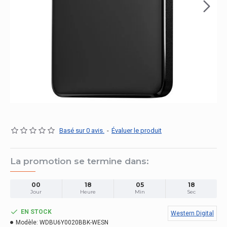
Basé sur 0 avis.
-
Évaluer le produit
La promotion se termine dans:
00
18
05
17
Jour
Heure
Min
Sec
EN STOCK
Western Digital
Modèle:
WDBU6Y0020BBK-WESN