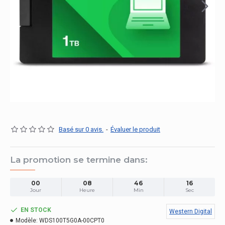
Basé sur 0 avis.
-
Évaluer le produit
La promotion se termine dans:
00
08
46
16
Jour
Heure
Min
Sec
EN STOCK
Western Digital
Modèle:
WDS100T5G0A-00CPT0