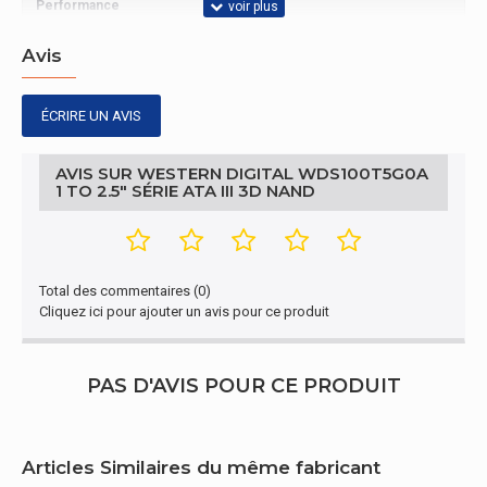
Performance
Vitesse de lecture
545 Mo/s
Avis
représentation / réalisation
ÉCRIRE UN AVIS
Capacité du Solid State Drive (SSD)
1 To
AVIS SUR WESTERN DIGITAL WDS100T5G0A
1 TO 2.5" SÉRIE ATA III 3D NAND
Type de mémoire
3D NAND
Support de stockage
Facteur de forme SSD
2.5"
Total des commentaires (0)
Cliquez ici pour ajouter un avis pour ce produit
PAS D'AVIS POUR CE PRODUIT
Articles Similaires du même fabricant