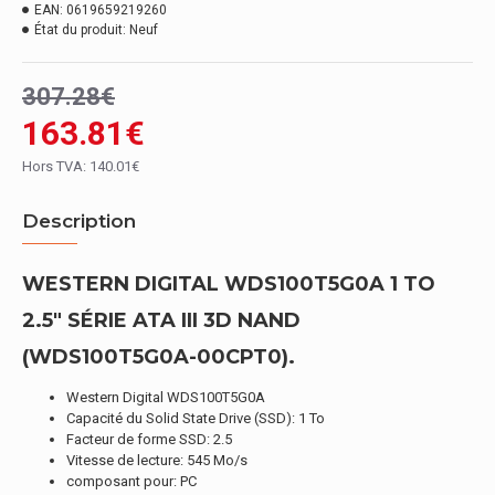
EAN:
0619659219260
État du produit:
Neuf
307.28€
163.81€
Hors TVA: 140.01€
Description
WESTERN DIGITAL WDS100T5G0A 1 TO
2.5" SÉRIE ATA III 3D NAND
(WDS100T5G0A-00CPT0).
Western Digital WDS100T5G0A
Capacité du Solid State Drive (SSD): 1 To
Facteur de forme SSD: 2.5
Vitesse de lecture: 545 Mo/s
composant pour: PC