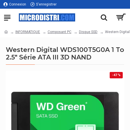
Connexion
S'enregistrer
INFORMATIQUE
Composant PC
Disque SSD
Western Digita
Western Digital WDS100T5G0A 1 To
2.5" Série ATA III 3D NAND
-47 %