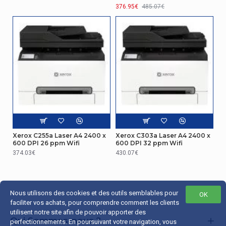
376.95€
485.07€
d'impression
600 x 600 DPI
noire
Fonction
Impression N
Oui
en 1
Performance
Connecteur
USB Type-A / USB Type-B
USB
Autres caractéristiques
Xerox C255a Laser A4 2400 x
Xerox C303a Laser A4 2400 x
600 DPI 26 ppm Wifi
600 DPI 32 ppm Wifi
Ethernet/LAN
Oui
374.03€
430.07€
Capacité d'entrée
Nous utilisons des cookies et des outils semblables pour
Capacité du
OK
faciliter vos achats, pour comprendre comment les clients
chargeur
50 feuilles
utilisent notre site afin de pouvoir apporter des
automatique
Qui Sommes-nous ?
de documents
perfectionnements. En poursuivant votre navigation, vous