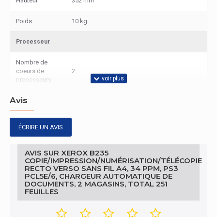
Hauteur
352 mm
Poids
10 kg
Processeur
Nombre de
coeurs de
2
processeurs
Avis
Connectivité
Impression
Oui
ÉCRIRE UN AVIS
directe
Écran
AVIS SUR XEROX B235
COPIE/IMPRESSION/NUMÉRISATION/TÉLÉCOPIE
RECTO VERSO SANS FIL A4, 34 PPM, PS3
Écran integré
Oui
PCL5E/6, CHARGEUR AUTOMATIQUE DE
DOCUMENTS, 2 MAGASINS, TOTAL 251
FEUILLES
Caractéristiques
Technologie
Laser