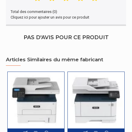
d'impression
Total des commentaires (0)
Cartouche
Cliquez ici pour ajouter un avis pour ce produit
d'impression,
Noir
couleurs
PAS D'AVIS POUR CE PRODUIT
caractéristiques
Cycle de
service
30000 pages par mois
Articles Similaires du même fabricant
(Maximum)
Connectivité
Port USB
Oui
Autres caractéristiques
B235
copie/impression/numérisation/télécopie
Nom du
recto verso sans fil A4, 34 ppm, PS3 PCL5e/6,
produit
chargeur automatique de documents, 2