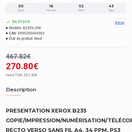
00
16
02
42
Jour
Heure
Min
Sec
EN STOCK
Xerox
Modèle:
B235V_DNI
EAN:
0095205069303
État du produit:
Neuf
467.82€
270.80€
Hors TVA: 231.45€
Description
PRESENTATION XEROX B235
COPIE/IMPRESSION/NUMÉRISATION/TÉLÉCO
RECTO VERSO SANS FIL A4, 34 PPM, PS3