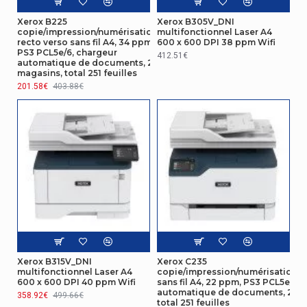
magasins, total 251 feuilles
Xerox B225
Xerox B305V_DNI
Numérisation
copie/impression/numérisation
multifonctionnel Laser A4
recto verso sans fil A4, 34 ppm,
600 x 600 DPI 38 ppm Wifi
PS3 PCL5e/6, chargeur
412.51€
Numérisation
automatique de documents, 2
Oui
recto verso
magasins, total 251 feuilles
201.58€
403.88€
Vitesse d'impression
Vitesse
d'impression
(noir, qualité
36 ppm
normale,
A4/US L
Résolution
600 x 600 DPI
maximale
Fonction
Xerox B315V_DNI
Xerox C235
d'impression
Oui
multifonctionnel Laser A4
copie/impression/numérisation/t
de livret
600 x 600 DPI 40 ppm Wifi
sans fil A4, 22 ppm, PS3 PCL5e/6,
automatique de documents, 2 ma
358.92€
499.66€
total 251 feuilles
Résolution