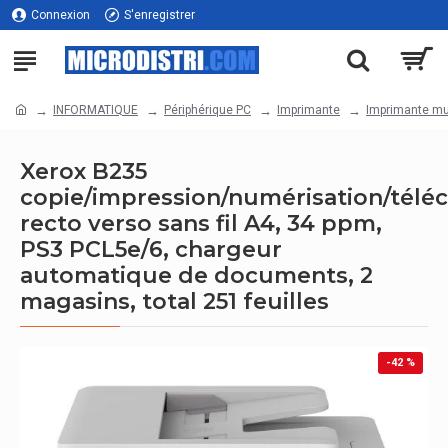
Connexion
S'enregistrer
INFORMATIQUE
Périphérique PC
Imprimante
Imprimante mul
Xerox B235
copie/impression/numérisation/télé
recto verso sans fil A4, 34 ppm,
PS3 PCL5e/6, chargeur
automatique de documents, 2
magasins, total 251 feuilles
-42 %