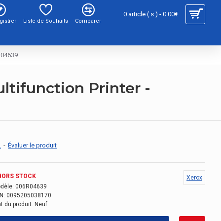
0 article ( s ) - 0.00€
gistrer
Liste de Souhaits
Comparer
6R04639
tifunction Printer -
.
-
Évaluer le produit
HORS STOCK
Xerox
dèle:
006R04639
N:
0095205038170
t du produit:
Neuf