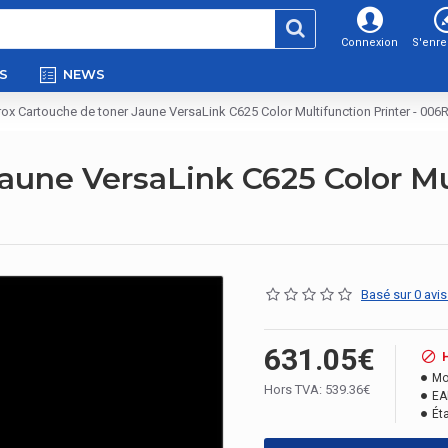
Connexion
S'enre
S
NEWS
ox Cartouche de toner Jaune VersaLink C625 Color Multifunction Printer - 00
aune VersaLink C625 Color Mul
Basé sur 0 avis
631.05€
Mo
Hors TVA: 539.36€
EA
Éta