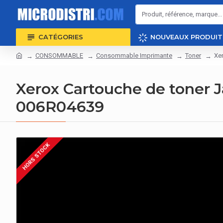
CATÉGORIES
NOUVEAUX PRODUIT
CONSOMMABLE
Consommable Imprimante
Toner
Xer
Xerox Cartouche de toner J
006R04639
HORS STOCK