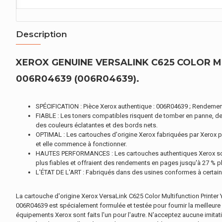
Description
XEROX GENUINE VERSALINK C625 COLOR MU
006R04639 (006R04639).
SPÉCIFICATION : Pièce Xerox authentique : 006R04639 ; Rendemen
FIABLE : Les toners compatibles risquent de tomber en panne, d
des couleurs éclatantes et des bords nets.
OPTIMAL : Les cartouches d'origine Xerox fabriquées par Xerox pou
et elle commence à fonctionner.
HAUTES PERFORMANCES : Les cartouches authentiques Xerox sont 
plus fiables et offraient des rendements en pages jusqu'à 27 % pl
L'ÉTAT DE L'ART : Fabriqués dans des usines conformes à certaine
La cartouche d'origine Xerox VersaLink C625 Color Multifunction Printer
006R04639 est spécialement formulée et testée pour fournir la meilleure 
équipements Xerox sont faits l'un pour l'autre. N'acceptez aucune imita