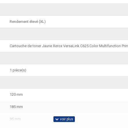
Rendement élevé (XL)
Cartouche de toner Jaune Xerox VersaLink C625 Color Multifunction Prin
1 pièce(s)
120 mm
185 mm
95 mm