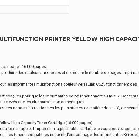
LTIFUNCTION PRINTER YELLOW HIGH CAPACIT
t par page : 16 000 pages.
e produire des couleurs médiocres et de réduire le nombre de pages. Imprimez
r les imprimantes multifonctions couleur VersaLink C625 fonctionnent dès la so
conçues pour que les imprimantes Xerox fonctionnent au mieux. Des tests in
us élevés que les alternatives non authentiques.
s des normes internationales les plus strictes en matière de santé, de sécur
 Yellow High Capacity Toner Cartridge (16 000 pages)
qualité d'image et l'impression la plus fiable sur laquelle vous pouvez compt
tion. Les toners compatibles risquent d'endommager les imprimantes Xerox et 